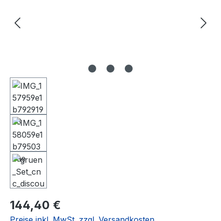
Regulärer Preis:
144,40 €
Preise inkl. MwSt. zzgl. Versandkosten