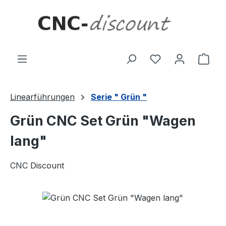
Zum Hauptinhalt springen
Ware
Linearführungen
Serie " Grün "
Grün CNC Set Grün "Wagen
lang"
CNC Discount
Bildergalerie überspringen