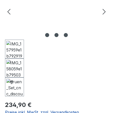
Regulärer Preis:
234,90 €
Preise inkl. MwSt. zzgl. Versandkosten