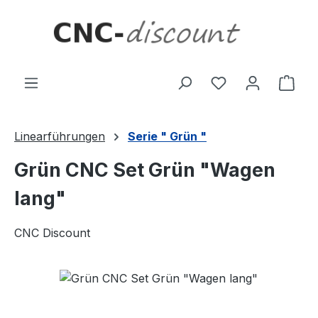
Zum Hauptinhalt springen
Ware
Linearführungen
Serie " Grün "
Grün CNC Set Grün "Wagen
lang"
CNC Discount
Bildergalerie überspringen