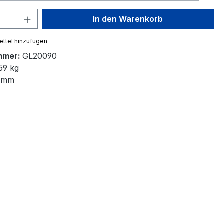
 Anzahl: Gib den gewünschten Wert ein 
In den Warenkorb
ttel hinzufügen
mmer:
GL20090
59 kg
 mm