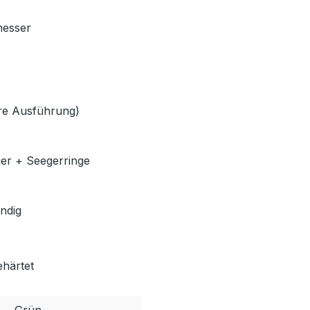
messer
lere Ausführung)
ger + Seegerringe
ndig
ehärtet
Grün