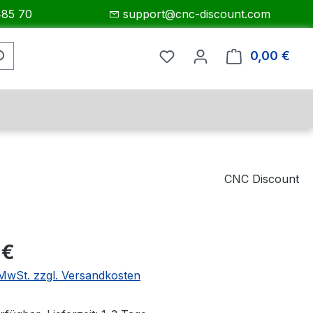
485 70
support@cnc-discount.com
0,00 €
Ware
CNC Discount
eis:
 €
. MwSt. zzgl. Versandkosten