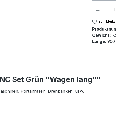
Produkt
Zum Merkze
Produktnu
Gewicht:
7.
Länge:
900
CNC Set Grün "Wagen lang""
 Maschinen, Portalfräsen, Drehbänken, usw.