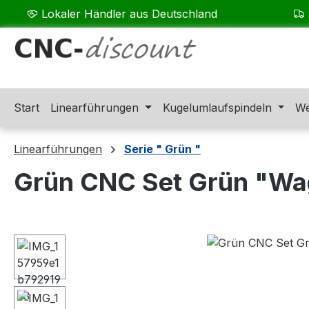
Lokaler Händler aus Deutschland
m Hauptinhalt springen
Zur Suche springen
Zur Hauptnavigation springen
Start
Linearführungen
Kugelumlaufspindeln
We
Linearführungen
Serie " Grün "
Grün CNC Set Grün "Wa
Bildergalerie überspringen