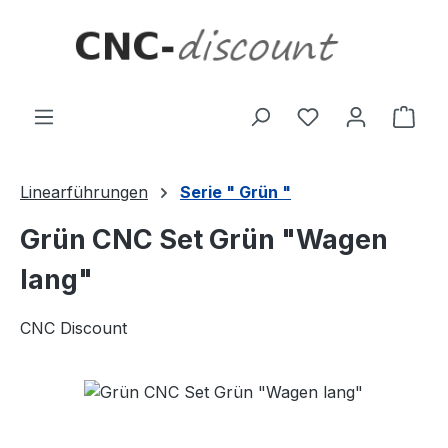
Zum Hauptinhalt springen
Ware
Linearführungen
Serie " Grün "
Grün CNC Set Grün "Wagen
lang"
CNC Discount
Bildergalerie überspringen