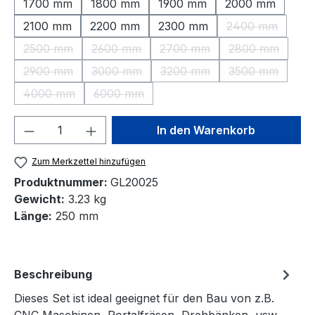
1700 mm
1800 mm
1900 mm
2000 mm
2100 mm
2200 mm
2300 mm
2400 mm
(Diese Option 
2500 mm
2600 mm
2700 mm
2800 mm
(Diese Option ist zurzeit nicht verfügbar.)
(Diese Option ist zurzeit nicht verfügbar.)
(Diese Option ist zurzeit nic
(Diese Option 
2900 mm
3000 mm
3200 mm
3500 mm
(Diese Option ist zurzeit nicht verfügbar.)
(Diese Option ist zurzeit nicht verfügbar.)
(Diese Option ist zurzeit nic
(Diese Option 
4000 mm
6000 mm
(Diese Option ist zurzeit nicht verfügbar.)
(Diese Option ist zurzeit nicht verfügbar.)
Produkt Anzahl: Gib den gewünschten We
In den Warenkorb
Zum Merkzettel hinzufügen
Produktnummer:
GL20025
Gewicht:
3.23 kg
Länge:
250 mm
Beschreibung
Dieses Set ist ideal geeignet für den Bau von z.B.
CNC Maschinen, Portalfräsen, Drehbänken, usw.