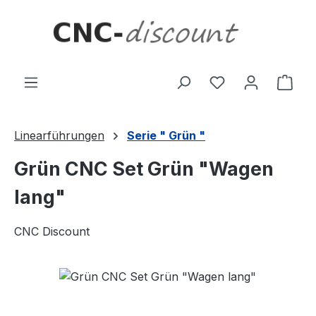
Zum Hauptinhalt springen
Ware
Linearführungen
Serie " Grün "
Grün CNC Set Grün "Wagen
lang"
CNC Discount
Bildergalerie überspringen