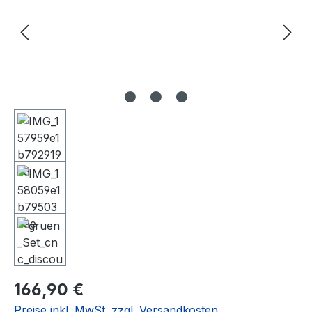
Regulärer Preis:
166,90 €
Preise inkl. MwSt. zzgl. Versandkosten