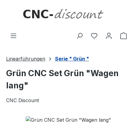
Zum Hauptinhalt springen
Ware
Linearführungen
Serie " Grün "
Grün CNC Set Grün "Wagen
lang"
CNC Discount
Bildergalerie überspringen