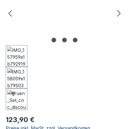
Regulärer Preis:
123,90 €
Preise inkl. MwSt. zzgl. Versandkosten