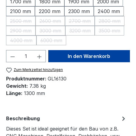
1700 mm
1800 mm
1900 mm
2000 mm
2100 mm
2200 mm
2300 mm
2400 mm
2500 mm
2600 mm
2700 mm
2800 mm
(Diese Option ist zurzeit nicht verfügbar.)
(Diese Option ist zurzeit nicht verfügbar.)
(Diese Option ist zurzeit nic
(Diese Option 
2900 mm
3000 mm
3200 mm
3500 mm
(Diese Option ist zurzeit nicht verfügbar.)
(Diese Option ist zurzeit nicht verfügbar.)
(Diese Option ist zurzeit nic
(Diese Option 
4000 mm
6000 mm
(Diese Option ist zurzeit nicht verfügbar.)
(Diese Option ist zurzeit nicht verfügbar.)
Produkt Anzahl: Gib den gewünschten We
In den Warenkorb
Zum Merkzettel hinzufügen
Produktnummer:
GL16130
Gewicht:
7.38 kg
Länge:
1300 mm
Beschreibung
Dieses Set ist ideal geeignet für den Bau von z.B.
CNC Maschinen, Portalfräsen, Drehbänken, usw.