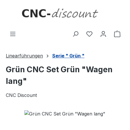
Zum Hauptinhalt springen
Ware
Linearführungen
Serie " Grün "
Grün CNC Set Grün "Wagen
lang"
CNC Discount
Bildergalerie überspringen