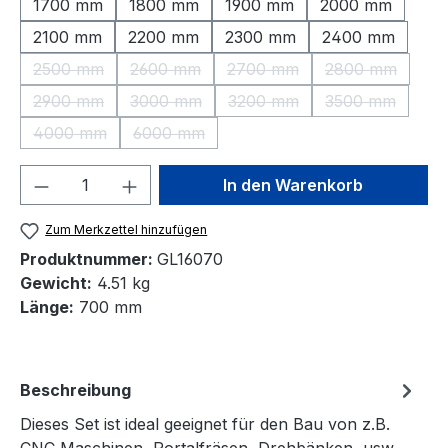
1700 mm
1800 mm
1900 mm
2000 mm
2100 mm
2200 mm
2300 mm
2400 mm
2500 mm
2600 mm
2700 mm
2800 mm
(Diese Option ist zurzeit nicht verfügbar.)
(Diese Option ist zurzeit nicht verfügbar.)
(Diese Option ist zurzeit nic
(Diese Option 
2900 mm
3000 mm
3200 mm
3500 mm
(Diese Option ist zurzeit nicht verfügbar.)
(Diese Option ist zurzeit nicht verfügbar.)
(Diese Option ist zurzeit nic
(Diese Option 
4000 mm
6000 mm
(Diese Option ist zurzeit nicht verfügbar.)
(Diese Option ist zurzeit nicht verfügbar.)
Produkt Anzahl: Gib den gewünschten We
In den Warenkorb
Zum Merkzettel hinzufügen
Produktnummer:
GL16070
Gewicht:
4.51 kg
Länge:
700 mm
Beschreibung
Dieses Set ist ideal geeignet für den Bau von z.B.
CNC Maschinen, Portalfräsen, Drehbänken, usw.