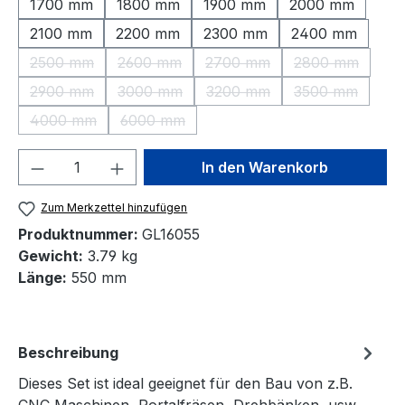
1700 mm
1800 mm
1900 mm
2000 mm
2100 mm
2200 mm
2300 mm
2400 mm
2500 mm
2600 mm
2700 mm
2800 mm
(Diese Option ist zurzeit nicht verfügbar.)
(Diese Option ist zurzeit nicht verfügbar.)
(Diese Option ist zurzeit nic
(Diese Option 
2900 mm
3000 mm
3200 mm
3500 mm
(Diese Option ist zurzeit nicht verfügbar.)
(Diese Option ist zurzeit nicht verfügbar.)
(Diese Option ist zurzeit nic
(Diese Option 
4000 mm
6000 mm
(Diese Option ist zurzeit nicht verfügbar.)
(Diese Option ist zurzeit nicht verfügbar.)
Produkt Anzahl: Gib den gewünschten We
In den Warenkorb
Zum Merkzettel hinzufügen
Produktnummer:
GL16055
Gewicht:
3.79 kg
Länge:
550 mm
Beschreibung
Dieses Set ist ideal geeignet für den Bau von z.B.
CNC Maschinen, Portalfräsen, Drehbänken, usw.