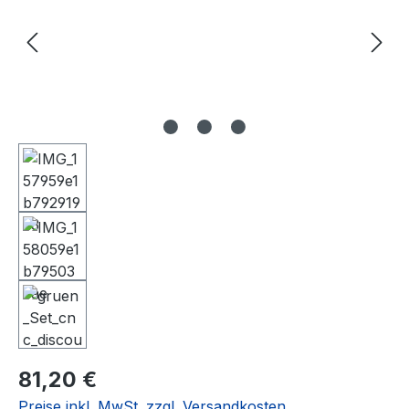
Regulärer Preis:
81,20 €
Preise inkl. MwSt. zzgl. Versandkosten