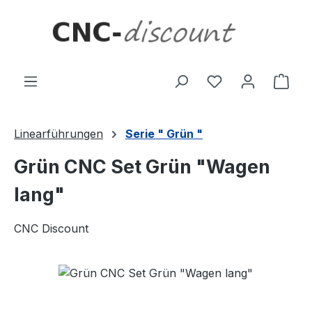
Zum Hauptinhalt springen
Ware
Linearführungen
Serie " Grün "
Grün CNC Set Grün "Wagen
lang"
CNC Discount
Bildergalerie überspringen