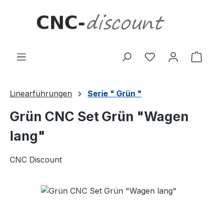
Zum Hauptinhalt springen
Ware
Linearführungen
Serie " Grün "
Grün CNC Set Grün "Wagen
lang"
CNC Discount
Bildergalerie überspringen