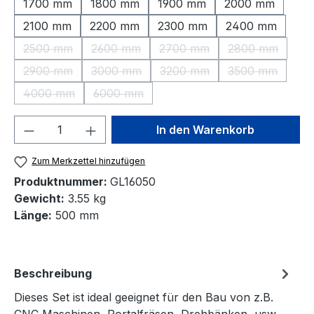
1700 mm
1800 mm
1900 mm
2000 mm
2100 mm
2200 mm
2300 mm
2400 mm
2500 mm
2600 mm
2700 mm
2800 mm
(Diese Option ist zurzeit nicht verfügbar.)
(Diese Option ist zurzeit nicht verfügbar.)
(Diese Option ist zurzeit nic
(Diese Option 
2900 mm
3000 mm
3200 mm
3500 mm
(Diese Option ist zurzeit nicht verfügbar.)
(Diese Option ist zurzeit nicht verfügbar.)
(Diese Option ist zurzeit nic
(Diese Option 
4000 mm
6000 mm
(Diese Option ist zurzeit nicht verfügbar.)
(Diese Option ist zurzeit nicht verfügbar.)
Produkt Anzahl: Gib den gewünschten We
In den Warenkorb
Zum Merkzettel hinzufügen
Produktnummer:
GL16050
Gewicht:
3.55 kg
Länge:
500 mm
Beschreibung
Dieses Set ist ideal geeignet für den Bau von z.B.
CNC Maschinen, Portalfräsen, Drehbänken, usw.