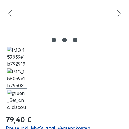
Regulärer Preis:
79,40 €
Preise inkl. MwSt. zzgl. Versandkosten