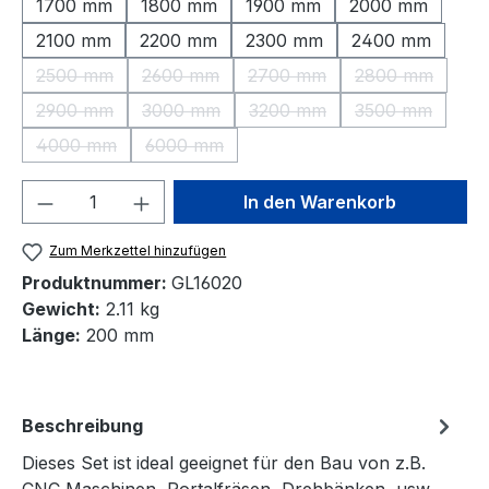
1700 mm
1800 mm
1900 mm
2000 mm
2100 mm
2200 mm
2300 mm
2400 mm
2500 mm
2600 mm
2700 mm
2800 mm
(Diese Option ist zurzeit nicht verfügbar.)
(Diese Option ist zurzeit nicht verfügbar.)
(Diese Option ist zurzeit nic
(Diese Option 
2900 mm
3000 mm
3200 mm
3500 mm
(Diese Option ist zurzeit nicht verfügbar.)
(Diese Option ist zurzeit nicht verfügbar.)
(Diese Option ist zurzeit nic
(Diese Option 
4000 mm
6000 mm
(Diese Option ist zurzeit nicht verfügbar.)
(Diese Option ist zurzeit nicht verfügbar.)
Produkt Anzahl: Gib den gewünschten We
In den Warenkorb
Zum Merkzettel hinzufügen
Produktnummer:
GL16020
Gewicht:
2.11 kg
Länge:
200 mm
Beschreibung
Dieses Set ist ideal geeignet für den Bau von z.B.
CNC Maschinen, Portalfräsen, Drehbänken, usw.