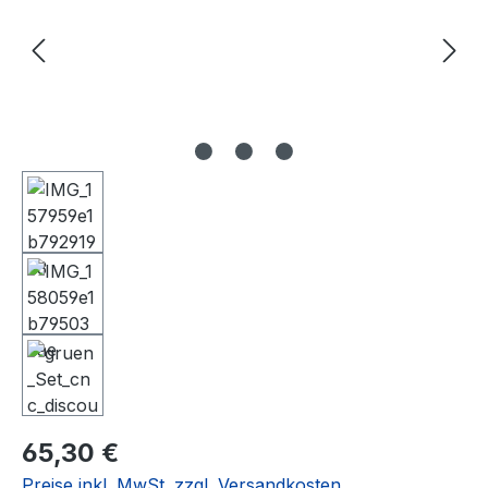
Regulärer Preis:
65,30 €
Preise inkl. MwSt. zzgl. Versandkosten