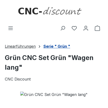
Zum Hauptinhalt springen
Ware
Linearführungen
Serie " Grün "
Grün CNC Set Grün "Wagen
lang"
CNC Discount
Bildergalerie überspringen