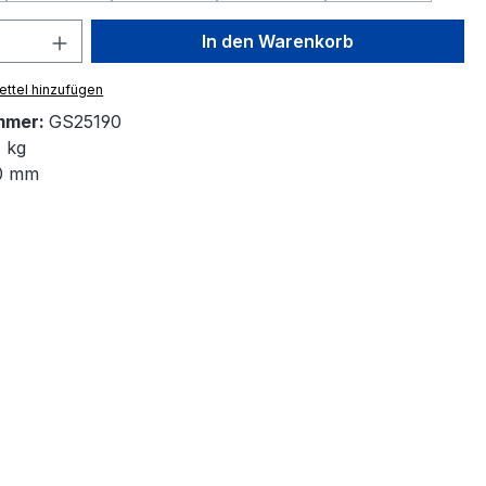
 Anzahl: Gib den gewünschten Wert ein 
In den Warenkorb
ttel hinzufügen
mmer:
GS25190
 kg
0 mm