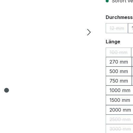
Sofort ver
Durchmess
12 mm
(Diese O
ausw
Länge
100 mm
(Diese O
270 mm
500 mm
750 mm
1000 mm
1500 mm
2000 mm
2500 mm
(Diese 
3000 mm
(Diese 