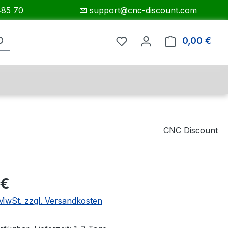
485 70
support@cnc-discount.com
0,00 €
Ware
CNC Discount
eis:
 €
. MwSt. zzgl. Versandkosten