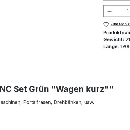
Produkt
Zum Merkze
Produktnu
Gewicht:
21
Länge:
190
CNC Set Grün "Wagen kurz""
 Maschinen, Portalfräsen, Drehbänken, usw.