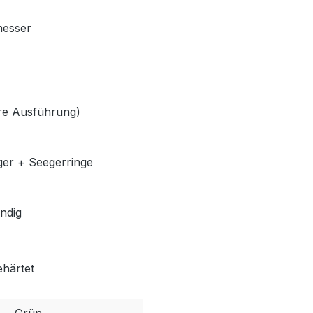
messer
lere Ausführung)
ger + Seegerringe
ndig
ehärtet
Grün