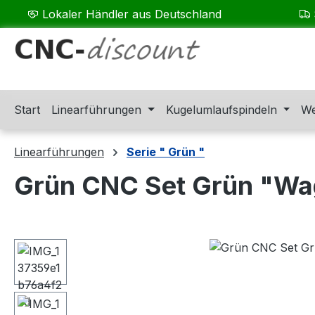
Lokaler Händler aus Deutschland
m Hauptinhalt springen
Zur Suche springen
Zur Hauptnavigation springen
Start
Linearführungen
Kugelumlaufspindeln
We
Linearführungen
Serie " Grün "
Grün CNC Set Grün "Wa
Bildergalerie überspringen