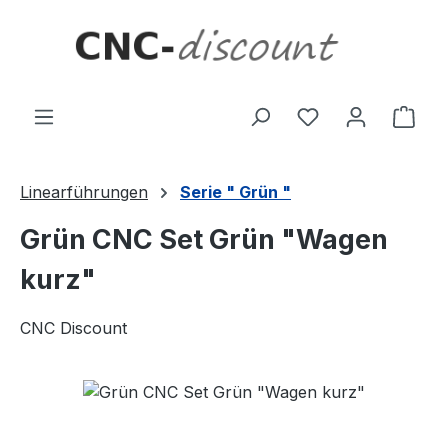
Zum Hauptinhalt springen
Ware
Linearführungen
Serie " Grün "
Grün CNC Set Grün "Wagen
kurz"
CNC Discount
Bildergalerie überspringen