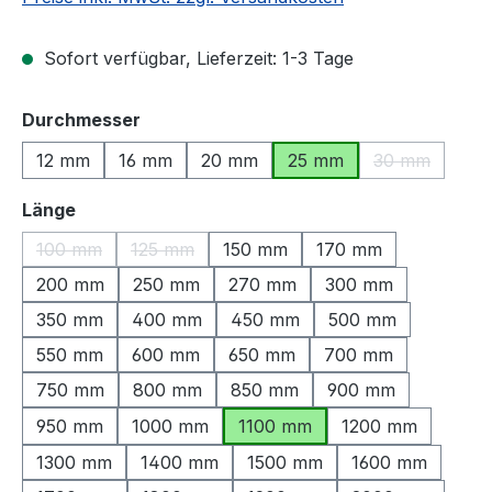
Sofort verfügbar, Lieferzeit: 1-3 Tage
auswählen
Durchmesser
12 mm
16 mm
20 mm
25 mm
30 mm
(Diese Option
auswählen
Länge
100 mm
125 mm
150 mm
170 mm
(Diese Option ist zurzeit nicht verfügbar.)
(Diese Option ist zurzeit nicht verfügbar.)
200 mm
250 mm
270 mm
300 mm
350 mm
400 mm
450 mm
500 mm
550 mm
600 mm
650 mm
700 mm
750 mm
800 mm
850 mm
900 mm
950 mm
1000 mm
1100 mm
1200 mm
1300 mm
1400 mm
1500 mm
1600 mm