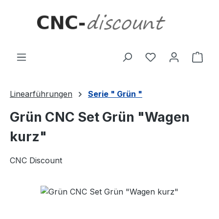
Zum Hauptinhalt springen
Ware
Linearführungen
Serie " Grün "
Grün CNC Set Grün "Wagen
kurz"
CNC Discount
Bildergalerie überspringen