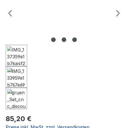
Regulärer Preis:
85,20 €
Preise inkl. MwSt. zzgl. Versandkosten