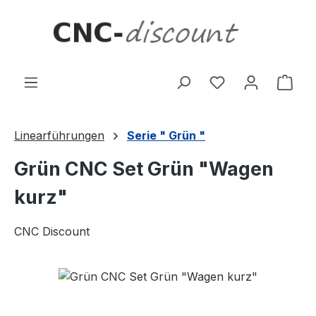
Zum Hauptinhalt springen
Ware
Linearführungen
Serie " Grün "
Grün CNC Set Grün "Wagen
kurz"
CNC Discount
Bildergalerie überspringen