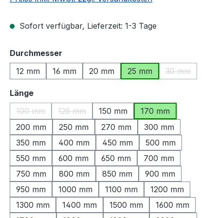
Sofort verfügbar, Lieferzeit: 1-3 Tage
auswählen
Durchmesser
12 mm
16 mm
20 mm
25 mm
30 mm
(Diese Option
auswählen
Länge
100 mm
125 mm
150 mm
170 mm
(Diese Option ist zurzeit nicht verfügbar.)
(Diese Option ist zurzeit nicht verfügbar.)
200 mm
250 mm
270 mm
300 mm
350 mm
400 mm
450 mm
500 mm
550 mm
600 mm
650 mm
700 mm
750 mm
800 mm
850 mm
900 mm
950 mm
1000 mm
1100 mm
1200 mm
1300 mm
1400 mm
1500 mm
1600 mm