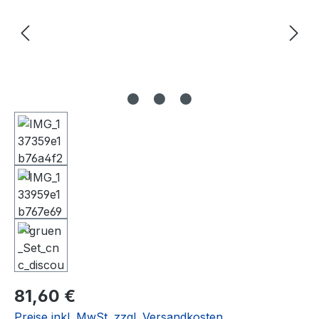
Regulärer Preis:
81,60 €
Preise inkl. MwSt. zzgl. Versandkosten