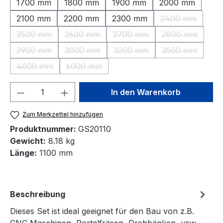
1700 mm
1800 mm
1900 mm
2000 mm
2100 mm
2200 mm
2300 mm
2400 mm
(Diese Option 
2500 mm
2600 mm
2700 mm
2800 mm
(Diese Option ist zurzeit nicht verfügbar.)
(Diese Option ist zurzeit nicht verfügbar.)
(Diese Option ist zurzeit nic
(Diese Option 
2900 mm
3000 mm
3200 mm
3500 mm
(Diese Option ist zurzeit nicht verfügbar.)
(Diese Option ist zurzeit nicht verfügbar.)
(Diese Option ist zurzeit nic
(Diese Option 
4000 mm
6000 mm
(Diese Option ist zurzeit nicht verfügbar.)
(Diese Option ist zurzeit nicht verfügbar.)
Produkt Anzahl: Gib den gewünschten We
In den Warenkorb
Zum Merkzettel hinzufügen
Produktnummer:
GS20110
Gewicht:
8.18 kg
Länge:
1100 mm
Beschreibung
Dieses Set ist ideal geeignet für den Bau von z.B.
CNC Maschinen, Portalfräsen, Drehbänken, usw.