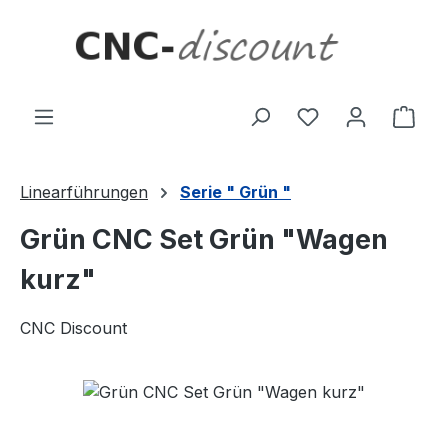
Zum Hauptinhalt springen
Ware
Linearführungen
Serie " Grün "
Grün CNC Set Grün "Wagen
kurz"
CNC Discount
Bildergalerie überspringen