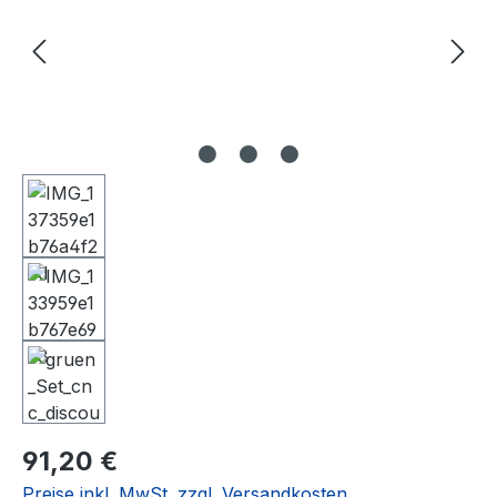
Regulärer Preis:
91,20 €
Preise inkl. MwSt. zzgl. Versandkosten