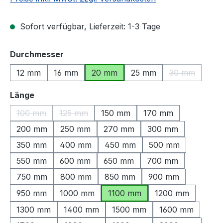
Sofort verfügbar, Lieferzeit: 1-3 Tage
auswählen
Durchmesser
12 mm
16 mm
20 mm
25 mm
30 mm
(Diese Option
auswählen
Länge
100 mm
125 mm
150 mm
170 mm
(Diese Option ist zurzeit nicht verfügbar.)
(Diese Option ist zurzeit nicht verfügbar.)
200 mm
250 mm
270 mm
300 mm
350 mm
400 mm
450 mm
500 mm
550 mm
600 mm
650 mm
700 mm
750 mm
800 mm
850 mm
900 mm
950 mm
1000 mm
1100 mm
1200 mm
1300 mm
1400 mm
1500 mm
1600 mm