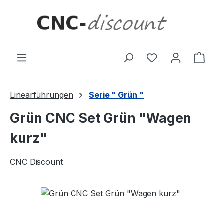
Zum Hauptinhalt springen
Ware
Linearführungen
Serie " Grün "
Grün CNC Set Grün "Wagen
kurz"
CNC Discount
Bildergalerie überspringen