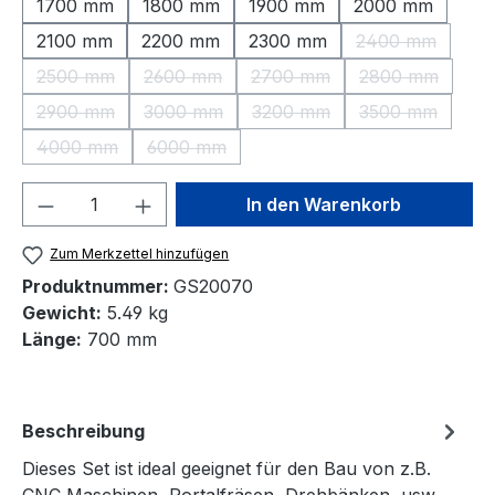
1700 mm
1800 mm
1900 mm
2000 mm
2100 mm
2200 mm
2300 mm
2400 mm
(Diese Option 
2500 mm
2600 mm
2700 mm
2800 mm
(Diese Option ist zurzeit nicht verfügbar.)
(Diese Option ist zurzeit nicht verfügbar.)
(Diese Option ist zurzeit nic
(Diese Option 
2900 mm
3000 mm
3200 mm
3500 mm
(Diese Option ist zurzeit nicht verfügbar.)
(Diese Option ist zurzeit nicht verfügbar.)
(Diese Option ist zurzeit nic
(Diese Option 
4000 mm
6000 mm
(Diese Option ist zurzeit nicht verfügbar.)
(Diese Option ist zurzeit nicht verfügbar.)
Produkt Anzahl: Gib den gewünschten We
In den Warenkorb
Zum Merkzettel hinzufügen
Produktnummer:
GS20070
Gewicht:
5.49 kg
Länge:
700 mm
Beschreibung
Dieses Set ist ideal geeignet für den Bau von z.B.
CNC Maschinen, Portalfräsen, Drehbänken, usw.