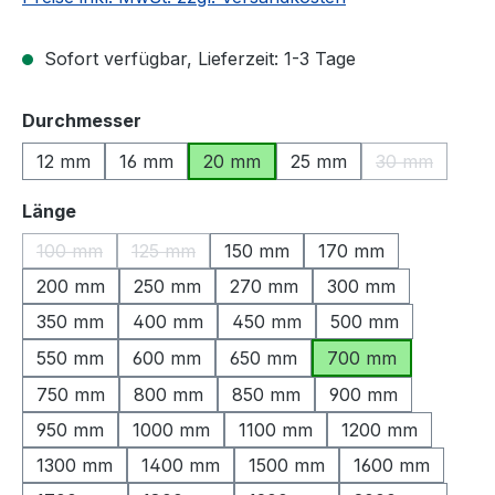
Sofort verfügbar, Lieferzeit: 1-3 Tage
auswählen
Durchmesser
12 mm
16 mm
20 mm
25 mm
30 mm
(Diese Option
auswählen
Länge
100 mm
125 mm
150 mm
170 mm
(Diese Option ist zurzeit nicht verfügbar.)
(Diese Option ist zurzeit nicht verfügbar.)
200 mm
250 mm
270 mm
300 mm
350 mm
400 mm
450 mm
500 mm
550 mm
600 mm
650 mm
700 mm
750 mm
800 mm
850 mm
900 mm
950 mm
1000 mm
1100 mm
1200 mm
1300 mm
1400 mm
1500 mm
1600 mm