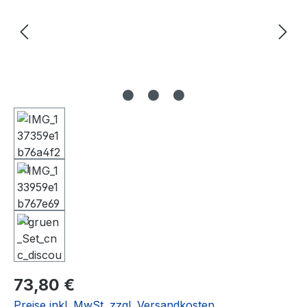
Regulärer Preis:
73,80 €
Preise inkl. MwSt. zzgl. Versandkosten