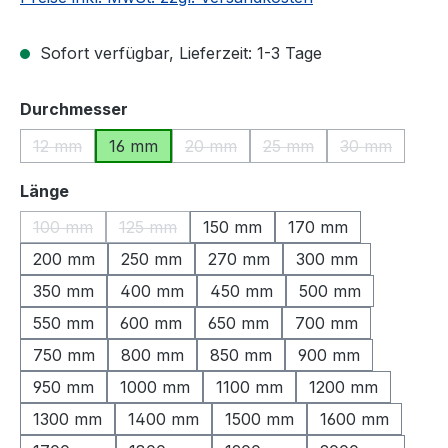
Sofort verfügbar, Lieferzeit: 1-3 Tage
auswählen
Durchmesser
12 mm
16 mm
20 mm
25 mm
30 mm
(Diese Option ist zurzeit nicht verfügbar.)
(Diese Option ist zurzeit nicht verfü
(Diese Option ist zurzeit
(Diese Option
auswählen
Länge
100 mm
125 mm
150 mm
170 mm
(Diese Option ist zurzeit nicht verfügbar.)
(Diese Option ist zurzeit nicht verfügbar.)
200 mm
250 mm
270 mm
300 mm
350 mm
400 mm
450 mm
500 mm
550 mm
600 mm
650 mm
700 mm
750 mm
800 mm
850 mm
900 mm
950 mm
1000 mm
1100 mm
1200 mm
1300 mm
1400 mm
1500 mm
1600 mm