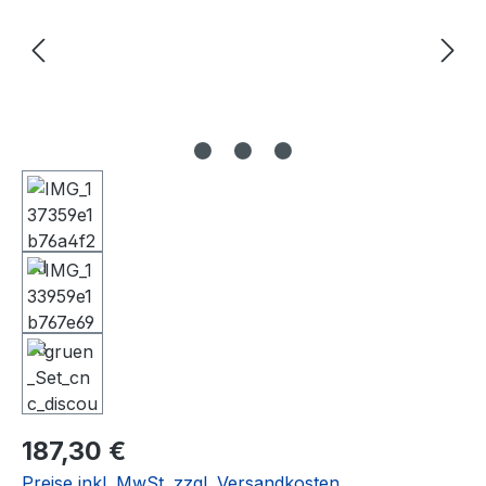
Regulärer Preis:
187,30 €
Preise inkl. MwSt. zzgl. Versandkosten