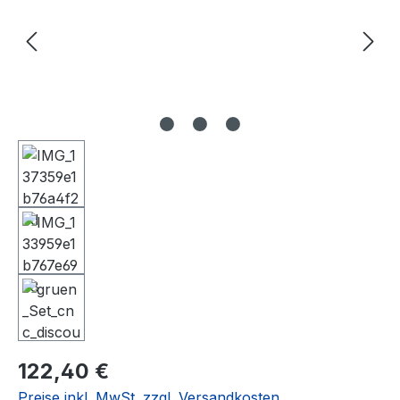
Regulärer Preis:
122,40 €
Preise inkl. MwSt. zzgl. Versandkosten