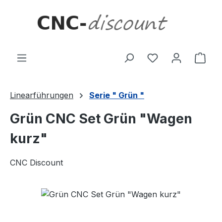
Zum Hauptinhalt springen
Ware
Linearführungen
Serie " Grün "
Grün CNC Set Grün "Wagen
kurz"
CNC Discount
Bildergalerie überspringen