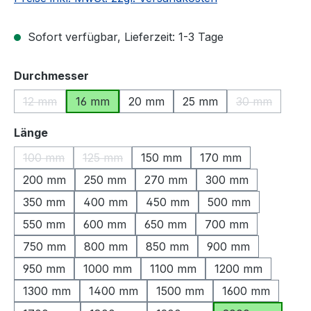
Sofort verfügbar, Lieferzeit: 1-3 Tage
auswählen
Durchmesser
12 mm
16 mm
20 mm
25 mm
30 mm
(Diese Option ist zurzeit nicht verfügbar.)
(Diese Option
auswählen
Länge
100 mm
125 mm
150 mm
170 mm
(Diese Option ist zurzeit nicht verfügbar.)
(Diese Option ist zurzeit nicht verfügbar.)
200 mm
250 mm
270 mm
300 mm
350 mm
400 mm
450 mm
500 mm
550 mm
600 mm
650 mm
700 mm
750 mm
800 mm
850 mm
900 mm
950 mm
1000 mm
1100 mm
1200 mm
1300 mm
1400 mm
1500 mm
1600 mm