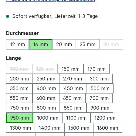
Sofort verfügbar, Lieferzeit: 1-3 Tage
auswählen
Durchmesser
12 mm
16 mm
20 mm
25 mm
30 mm
(Diese Option
auswählen
Länge
100 mm
125 mm
150 mm
170 mm
(Diese Option ist zurzeit nicht verfügbar.)
(Diese Option ist zurzeit nicht verfügbar.)
200 mm
250 mm
270 mm
300 mm
350 mm
400 mm
450 mm
500 mm
550 mm
600 mm
650 mm
700 mm
750 mm
800 mm
850 mm
900 mm
950 mm
1000 mm
1100 mm
1200 mm
1300 mm
1400 mm
1500 mm
1600 mm