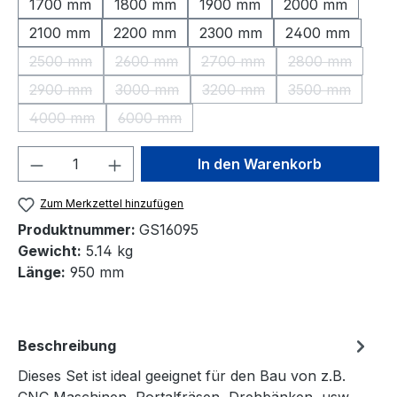
1700 mm
1800 mm
1900 mm
2000 mm
2100 mm
2200 mm
2300 mm
2400 mm
2500 mm
2600 mm
2700 mm
2800 mm
(Diese Option ist zurzeit nicht verfügbar.)
(Diese Option ist zurzeit nicht verfügbar.)
(Diese Option ist zurzeit nic
(Diese Option 
2900 mm
3000 mm
3200 mm
3500 mm
(Diese Option ist zurzeit nicht verfügbar.)
(Diese Option ist zurzeit nicht verfügbar.)
(Diese Option ist zurzeit nic
(Diese Option 
4000 mm
6000 mm
(Diese Option ist zurzeit nicht verfügbar.)
(Diese Option ist zurzeit nicht verfügbar.)
Produkt Anzahl: Gib den gewünschten We
In den Warenkorb
Zum Merkzettel hinzufügen
Produktnummer:
GS16095
Gewicht:
5.14 kg
Länge:
950 mm
Beschreibung
Dieses Set ist ideal geeignet für den Bau von z.B.
CNC Maschinen, Portalfräsen, Drehbänken, usw.