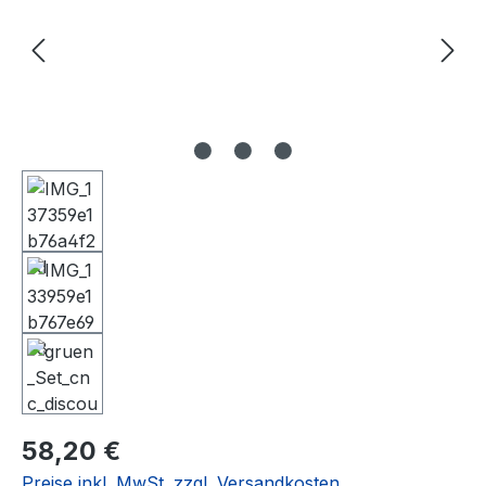
Regulärer Preis:
58,20 €
Preise inkl. MwSt. zzgl. Versandkosten