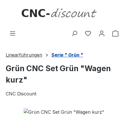
Zum Hauptinhalt springen
Ware
Linearführungen
Serie " Grün "
Grün CNC Set Grün "Wagen
kurz"
CNC Discount
Bildergalerie überspringen