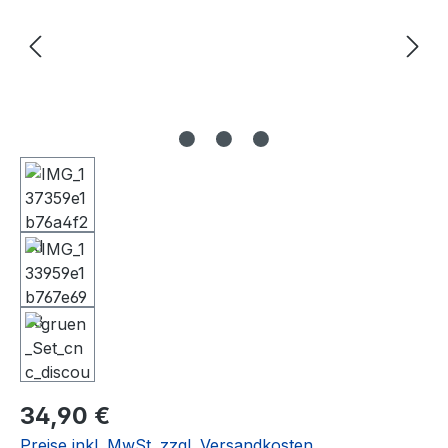
Regulärer Preis:
34,90 €
Preise inkl. MwSt. zzgl. Versandkosten