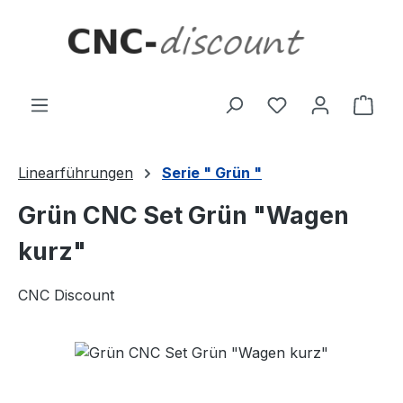
Zum Hauptinhalt springen
Ware
Linearführungen
Serie " Grün "
Grün CNC Set Grün "Wagen
kurz"
CNC Discount
Bildergalerie überspringen