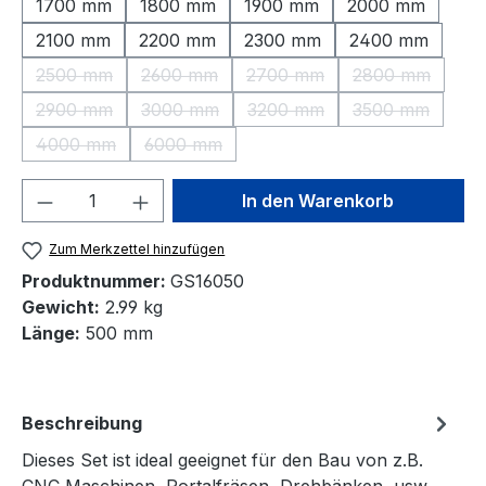
1700 mm
1800 mm
1900 mm
2000 mm
2100 mm
2200 mm
2300 mm
2400 mm
2500 mm
2600 mm
2700 mm
2800 mm
(Diese Option ist zurzeit nicht verfügbar.)
(Diese Option ist zurzeit nicht verfügbar.)
(Diese Option ist zurzeit nic
(Diese Option 
2900 mm
3000 mm
3200 mm
3500 mm
(Diese Option ist zurzeit nicht verfügbar.)
(Diese Option ist zurzeit nicht verfügbar.)
(Diese Option ist zurzeit nic
(Diese Option 
4000 mm
6000 mm
(Diese Option ist zurzeit nicht verfügbar.)
(Diese Option ist zurzeit nicht verfügbar.)
Produkt Anzahl: Gib den gewünschten We
In den Warenkorb
Zum Merkzettel hinzufügen
Produktnummer:
GS16050
Gewicht:
2.99 kg
Länge:
500 mm
Beschreibung
Dieses Set ist ideal geeignet für den Bau von z.B.
CNC Maschinen, Portalfräsen, Drehbänken, usw.