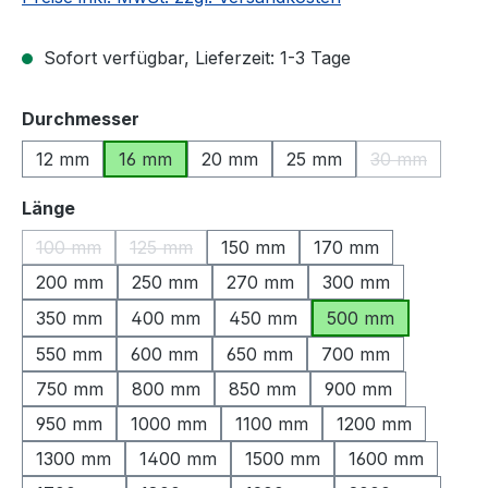
Sofort verfügbar, Lieferzeit: 1-3 Tage
auswählen
Durchmesser
12 mm
16 mm
20 mm
25 mm
30 mm
(Diese Option
auswählen
Länge
100 mm
125 mm
150 mm
170 mm
(Diese Option ist zurzeit nicht verfügbar.)
(Diese Option ist zurzeit nicht verfügbar.)
200 mm
250 mm
270 mm
300 mm
350 mm
400 mm
450 mm
500 mm
550 mm
600 mm
650 mm
700 mm
750 mm
800 mm
850 mm
900 mm
950 mm
1000 mm
1100 mm
1200 mm
1300 mm
1400 mm
1500 mm
1600 mm