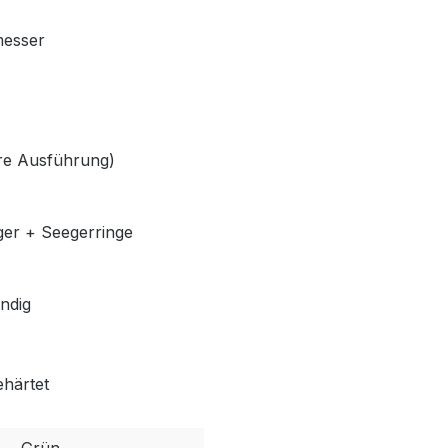
messer
lere Ausführung)
ger + Seegerringe
ndig
ehärtet
Grün