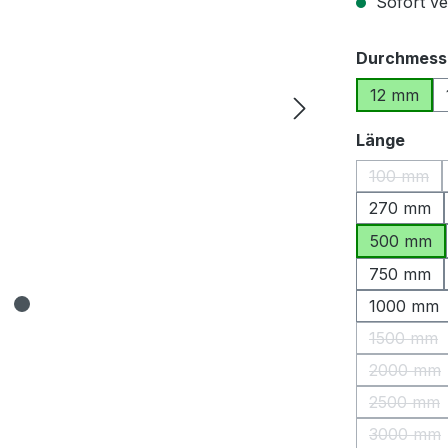
Sofort ver
Durchmess
12 mm
ausw
Länge
100 mm
(Diese O
270 mm
500 mm
750 mm
1000 mm
1500 mm
(Diese 
2000 mm
(Diese 
2500 mm
(Diese 
3000 mm
(Diese 