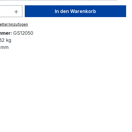
 Anzahl: Gib den gewünschten Wert ein 
In den Warenkorb
ttel hinzufügen
mmer:
GS12050
82 kg
 mm