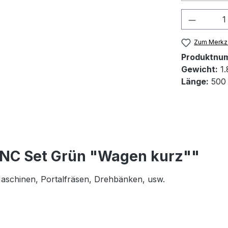
Produkt
Zum Merkze
Produktnu
Gewicht:
1.
Länge:
500
CNC Set Grün "Wagen kurz""
 Maschinen, Portalfräsen, Drehbänken, usw.