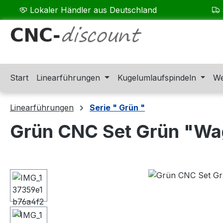
Lokaler Händler aus Deutschland
m Hauptinhalt springen
Zur Suche springen
Zur Hauptnavigation springen
Start
Linearführungen
Kugelumlaufspindeln
We
Linearführungen
Serie " Grün "
Grün CNC Set Grün "Wa
Bildergalerie überspringen