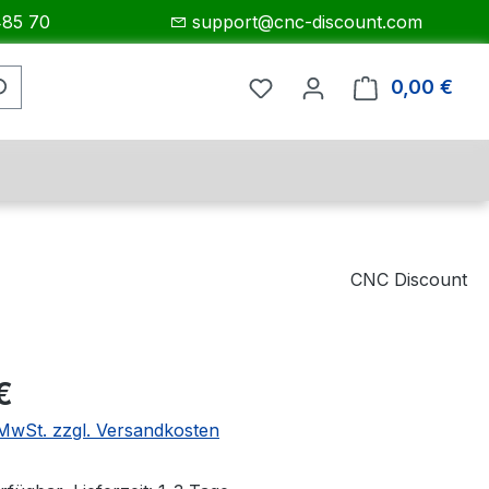
485 70
support@cnc-discount.com
0,00 €
Ware
CNC Discount
eis:
€
. MwSt. zzgl. Versandkosten