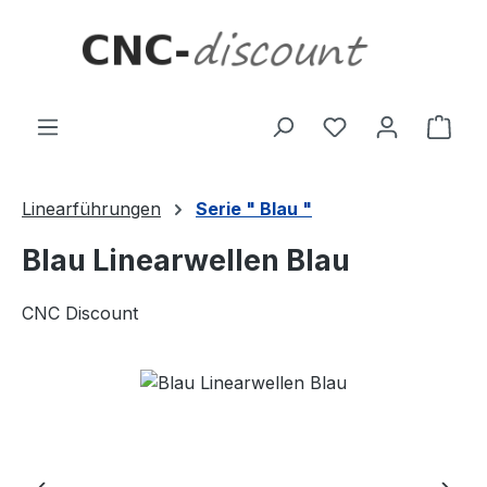
Zum Hauptinhalt springen
Ware
Linearführungen
Serie " Blau "
Blau Linearwellen Blau
CNC Discount
Bildergalerie überspringen