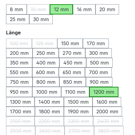
8 mm
10 mm
12 mm
16 mm
20 mm
(Diese Option ist zurzeit nicht verfügbar.)
25 mm
30 mm
auswählen
Länge
100 mm
125 mm
150 mm
170 mm
(Diese Option ist zurzeit nicht verfügbar.)
(Diese Option ist zurzeit nicht verfügbar.)
200 mm
250 mm
270 mm
300 mm
350 mm
400 mm
450 mm
500 mm
550 mm
600 mm
650 mm
700 mm
750 mm
800 mm
850 mm
900 mm
950 mm
1000 mm
1100 mm
1200 mm
1300 mm
1400 mm
1500 mm
1600 mm
1700 mm
1800 mm
1900 mm
2000 mm
2100 mm
2200 mm
2300 mm
2400 mm
(Diese Option ist zurzeit nicht verfügbar.)
(Diese Option ist zurzeit nicht verfügbar.)
(Diese Option ist zurzeit nic
(Diese Option 
2500 mm
2600 mm
2700 mm
2800 mm
(Diese Option ist zurzeit nicht verfügbar.)
(Diese Option ist zurzeit nicht verfügbar.)
(Diese Option ist zurzeit nic
(Diese Option 