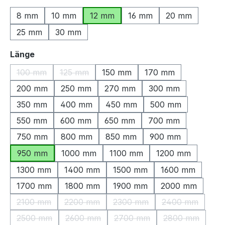
8 mm
10 mm
12 mm
16 mm
20 mm
25 mm
30 mm
auswählen
Länge
100 mm
125 mm
150 mm
170 mm
(Diese Option ist zurzeit nicht verfügbar.)
(Diese Option ist zurzeit nicht verfügbar.)
200 mm
250 mm
270 mm
300 mm
350 mm
400 mm
450 mm
500 mm
550 mm
600 mm
650 mm
700 mm
750 mm
800 mm
850 mm
900 mm
950 mm
1000 mm
1100 mm
1200 mm
1300 mm
1400 mm
1500 mm
1600 mm
1700 mm
1800 mm
1900 mm
2000 mm
2100 mm
2200 mm
2300 mm
2400 mm
(Diese Option ist zurzeit nicht verfügbar.)
(Diese Option ist zurzeit nicht verfügbar.)
(Diese Option ist zurzeit nic
(Diese Option 
2500 mm
2600 mm
2700 mm
2800 mm
(Diese Option ist zurzeit nicht verfügbar.)
(Diese Option ist zurzeit nicht verfügbar.)
(Diese Option ist zurzeit nic
(Diese Option 