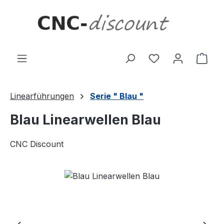
Zum Hauptinhalt springen
Ware
Linearführungen
Serie " Blau "
Blau Linearwellen Blau
CNC Discount
Bildergalerie überspringen