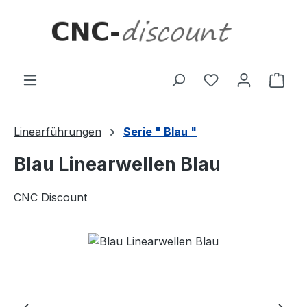
Zum Hauptinhalt springen
Ware
Linearführungen
Serie " Blau "
Blau Linearwellen Blau
CNC Discount
Bildergalerie überspringen