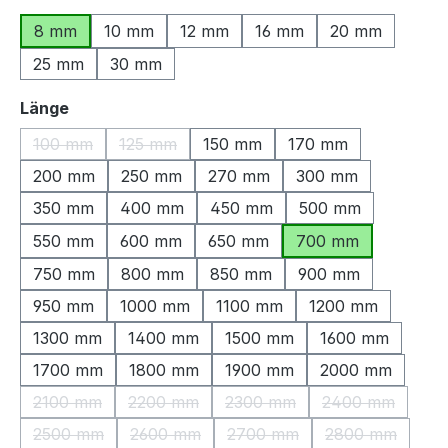
8 mm
10 mm
12 mm
16 mm
20 mm
25 mm
30 mm
auswählen
Länge
100 mm
125 mm
150 mm
170 mm
(Diese Option ist zurzeit nicht verfügbar.)
(Diese Option ist zurzeit nicht verfügbar.)
200 mm
250 mm
270 mm
300 mm
350 mm
400 mm
450 mm
500 mm
550 mm
600 mm
650 mm
700 mm
750 mm
800 mm
850 mm
900 mm
950 mm
1000 mm
1100 mm
1200 mm
1300 mm
1400 mm
1500 mm
1600 mm
1700 mm
1800 mm
1900 mm
2000 mm
2100 mm
2200 mm
2300 mm
2400 mm
(Diese Option ist zurzeit nicht verfügbar.)
(Diese Option ist zurzeit nicht verfügbar.)
(Diese Option ist zurzeit nic
(Diese Option 
2500 mm
2600 mm
2700 mm
2800 mm
(Diese Option ist zurzeit nicht verfügbar.)
(Diese Option ist zurzeit nicht verfügbar.)
(Diese Option ist zurzeit nic
(Diese Option 