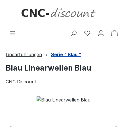
Zum Hauptinhalt springen
Ware
Linearführungen
Serie " Blau "
Blau Linearwellen Blau
CNC Discount
Bildergalerie überspringen