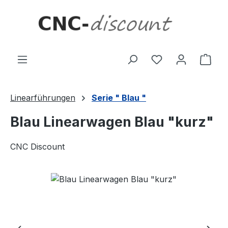
Zum Hauptinhalt springen
Ware
Linearführungen
Serie " Blau "
Blau Linearwagen Blau "kurz"
CNC Discount
Bildergalerie überspringen