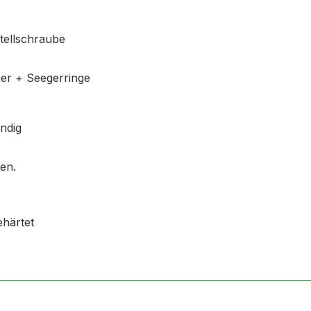
stellschraube
ger + Seegerringe
ndig
len.
ehärtet