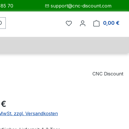
485 70
support@cnc-discount.com
0,00 €
Ware
CNC Discount
eis:
 €
. MwSt. zzgl. Versandkosten