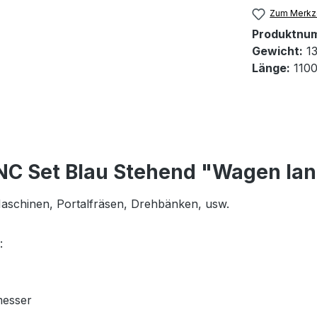
Zum Merkze
Produktnu
Gewicht:
13
Länge:
110
NC Set Blau Stehend "Wagen la
 Maschinen, Portalfräsen, Drehbänken, usw.
:
messer