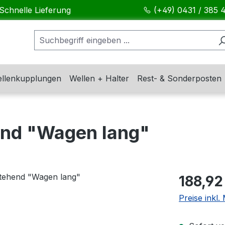
Schnelle Lieferung
(+49) 0431 / 385 
llenkupplungen
Wellen + Halter
Rest- & Sonderposten
end "Wagen lang"
Regulärer Pr
188,92
Preise inkl