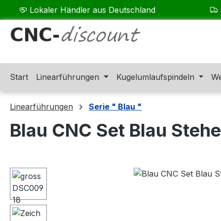
Lokaler Händler aus Deutschland
m Hauptinhalt springen
Zur Suche springen
Zur Hauptnavigation springen
Start
Linearführungen
Kugelumlaufspindeln
We
Linearführungen
Serie " Blau "
Blau CNC Set Blau Steh
Bildergalerie überspringen