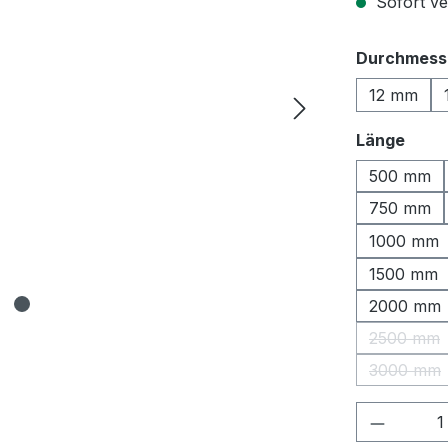
Sofort ver
Durchmess
12 mm
ausw
Länge
500 mm
750 mm
1000 mm
1500 mm
2000 mm
2500 mm
(Diese 
3000 mm
(Diese 
Produkt