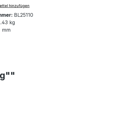
ttel hinzufügen
mmer:
BL25110
.43 kg
0 mm
ng""