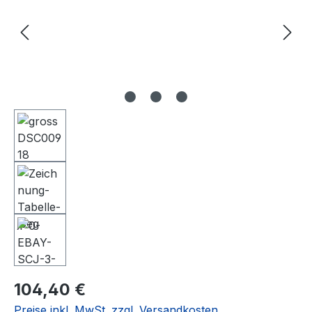
Regulärer Preis:
104,40 €
Preise inkl. MwSt. zzgl. Versandkosten