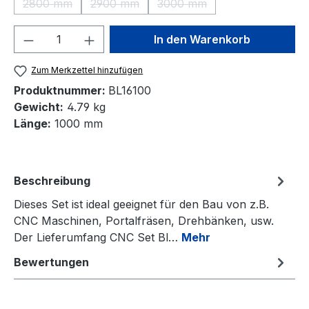
2800 mm
2900 mm
3000 mm
(Diese Option ist zurzeit nicht verfügbar.)
(Diese Option ist zurzeit nicht verfügbar.)
(Diese Option ist zurzeit nic
Produkt Anzahl: Gib den gewünschten We
In den Warenkorb
Zum Merkzettel hinzufügen
Produktnummer:
BL16100
Gewicht:
4.79 kg
Länge:
1000 mm
Beschreibung
Dieses Set ist ideal geeignet für den Bau von z.B.
CNC Maschinen, Portalfräsen, Drehbänken, usw.
Der Lieferumfang CNC Set Bl…
Mehr
Bewertungen