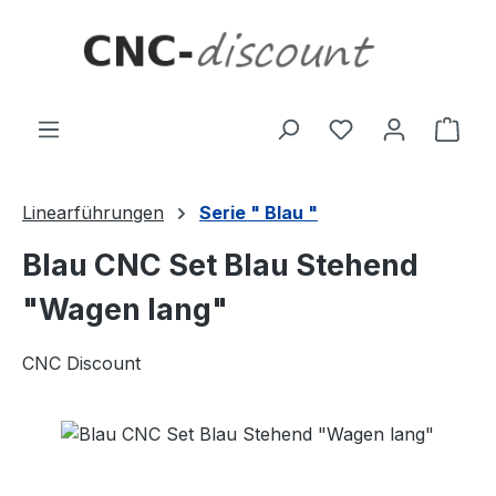
Zum Hauptinhalt springen
Ware
Linearführungen
Serie " Blau "
Blau CNC Set Blau Stehend
"Wagen lang"
CNC Discount
Bildergalerie überspringen