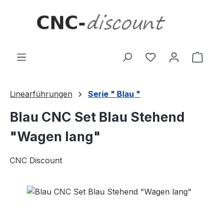
Zum Hauptinhalt springen
Ware
Linearführungen
Serie " Blau "
Blau CNC Set Blau Stehend
"Wagen lang"
CNC Discount
Bildergalerie überspringen