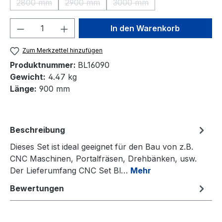
2800 mm
2900 mm
3000 mm
(Diese Option ist zurzeit nicht verfügbar.)
(Diese Option ist zurzeit nicht verfügbar.)
(Diese Option ist zurzeit nic
Produkt Anzahl: Gib den gewünschten We
In den Warenkorb
Zum Merkzettel hinzufügen
Produktnummer:
BL16090
Gewicht:
4.47 kg
Länge:
900 mm
Beschreibung
Dieses Set ist ideal geeignet für den Bau von z.B.
CNC Maschinen, Portalfräsen, Drehbänken, usw.
Der Lieferumfang CNC Set Bl…
Mehr
Bewertungen