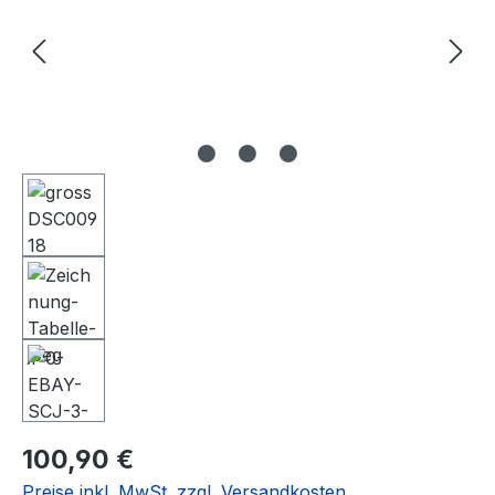
Regulärer Preis:
100,90 €
Preise inkl. MwSt. zzgl. Versandkosten