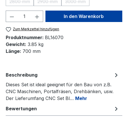
2800 mm
2900 mm
3000 mm
(Diese Option ist zurzeit nicht verfügbar.)
(Diese Option ist zurzeit nicht verfügbar.)
(Diese Option ist zurzeit nic
Produkt Anzahl: Gib den gewünschten We
In den Warenkorb
Zum Merkzettel hinzufügen
Produktnummer:
BL16070
Gewicht:
3.85 kg
Länge:
700 mm
Beschreibung
Dieses Set ist ideal geeignet für den Bau von z.B.
CNC Maschinen, Portalfräsen, Drehbänken, usw.
Der Lieferumfang CNC Set Bl…
Mehr
Bewertungen