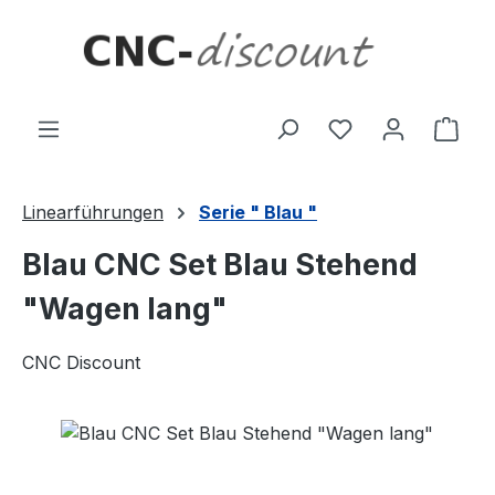
Zum Hauptinhalt springen
Ware
Linearführungen
Serie " Blau "
Blau CNC Set Blau Stehend
"Wagen lang"
CNC Discount
Bildergalerie überspringen