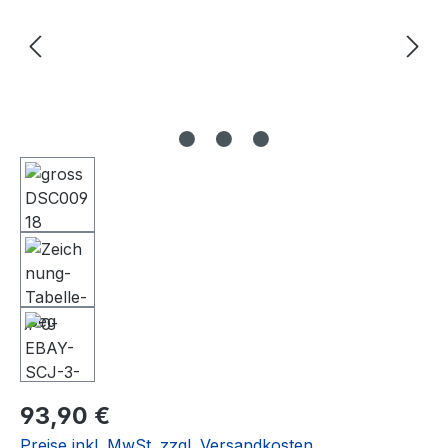
Regulärer Preis:
93,90 €
Preise inkl. MwSt. zzgl. Versandkosten