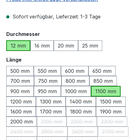
Sofort verfügbar, Lieferzeit: 1-3 Tage
auswählen
Durchmesser
12 mm
16 mm
20 mm
25 mm
auswählen
Länge
500 mm
550 mm
600 mm
650 mm
700 mm
750 mm
800 mm
850 mm
900 mm
950 mm
1000 mm
1100 mm
1200 mm
1300 mm
1400 mm
1500 mm
1600 mm
1700 mm
1800 mm
1900 mm
2000 mm
2100 mm
2200 mm
2300 mm
(Diese Option ist zurzeit nicht verfügbar.)
(Diese Option ist zurzeit nic
(Diese Option 
2400 mm
2500 mm
2600 mm
2700 mm
(Diese Option ist zurzeit nicht verfügbar.)
(Diese Option ist zurzeit nicht verfügbar.)
(Diese Option ist zurzeit nic
(Diese Option