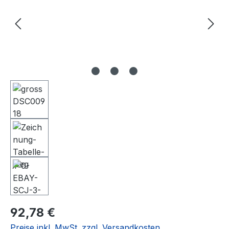
Regulärer Preis:
92,78 €
Preise inkl. MwSt. zzgl. Versandkosten