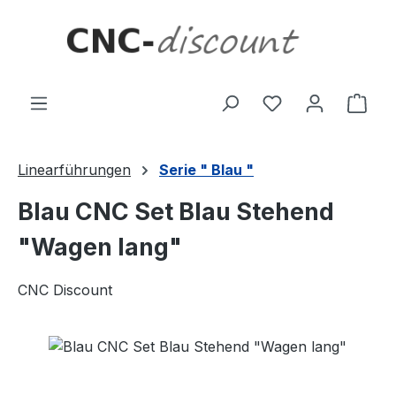
Zum Hauptinhalt springen
Ware
Linearführungen
Serie " Blau "
Blau CNC Set Blau Stehend
"Wagen lang"
CNC Discount
Bildergalerie überspringen