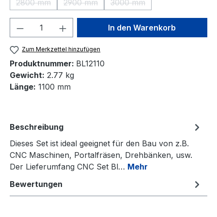
2800 mm
2900 mm
3000 mm
(Diese Option ist zurzeit nicht verfügbar.)
(Diese Option ist zurzeit nicht verfügbar.)
(Diese Option ist zurzeit nic
Produkt Anzahl: Gib den gewünschten We
In den Warenkorb
Zum Merkzettel hinzufügen
Produktnummer:
BL12110
Gewicht:
2.77 kg
Länge:
1100 mm
Beschreibung
Dieses Set ist ideal geeignet für den Bau von z.B.
CNC Maschinen, Portalfräsen, Drehbänken, usw.
Der Lieferumfang CNC Set Bl…
Mehr
Bewertungen