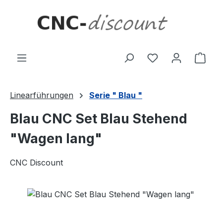
Zum Hauptinhalt springen
Ware
Linearführungen
Serie " Blau "
Blau CNC Set Blau Stehend
"Wagen lang"
CNC Discount
Bildergalerie überspringen