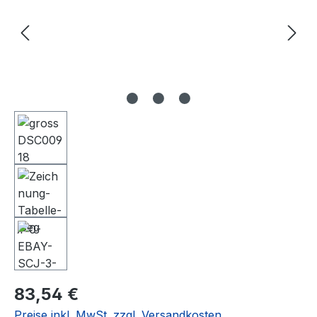
Regulärer Preis:
83,54 €
Preise inkl. MwSt. zzgl. Versandkosten