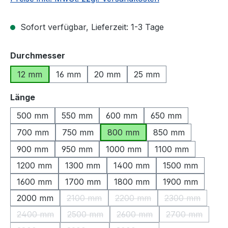
Sofort verfügbar, Lieferzeit: 1-3 Tage
auswählen
Durchmesser
12 mm
16 mm
20 mm
25 mm
auswählen
Länge
500 mm
550 mm
600 mm
650 mm
700 mm
750 mm
800 mm
850 mm
900 mm
950 mm
1000 mm
1100 mm
1200 mm
1300 mm
1400 mm
1500 mm
1600 mm
1700 mm
1800 mm
1900 mm
2000 mm
2100 mm
2200 mm
2300 mm
(Diese Option ist zurzeit nicht verfügbar.)
(Diese Option ist zurzeit nic
(Diese Option 
2400 mm
2500 mm
2600 mm
2700 mm
(Diese Option ist zurzeit nicht verfügbar.)
(Diese Option ist zurzeit nicht verfügbar.)
(Diese Option ist zurzeit nic
(Diese Option