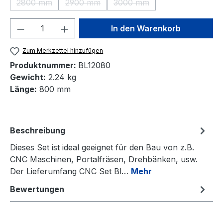
2800 mm
2900 mm
3000 mm
(Diese Option ist zurzeit nicht verfügbar.)
(Diese Option ist zurzeit nicht verfügbar.)
(Diese Option ist zurzeit nic
Produkt Anzahl: Gib den gewünschten We
In den Warenkorb
Zum Merkzettel hinzufügen
Produktnummer:
BL12080
Gewicht:
2.24 kg
Länge:
800 mm
Beschreibung
Dieses Set ist ideal geeignet für den Bau von z.B.
CNC Maschinen, Portalfräsen, Drehbänken, usw.
Der Lieferumfang CNC Set Bl…
Mehr
Bewertungen