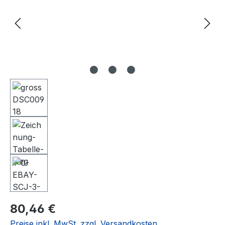
Regulärer Preis:
80,46 €
Preise inkl. MwSt. zzgl. Versandkosten