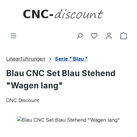
Zum Hauptinhalt springen
Ware
Linearführungen
Serie " Blau "
Blau CNC Set Blau Stehend
"Wagen lang"
CNC Discount
Bildergalerie überspringen