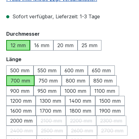
Sofort verfügbar, Lieferzeit: 1-3 Tage
auswählen
Durchmesser
12 mm
16 mm
20 mm
25 mm
auswählen
Länge
500 mm
550 mm
600 mm
650 mm
700 mm
750 mm
800 mm
850 mm
900 mm
950 mm
1000 mm
1100 mm
1200 mm
1300 mm
1400 mm
1500 mm
1600 mm
1700 mm
1800 mm
1900 mm
2000 mm
2100 mm
2200 mm
2300 mm
(Diese Option ist zurzeit nicht verfügbar.)
(Diese Option ist zurzeit nic
(Diese Option 
2400 mm
2500 mm
2600 mm
2700 mm
(Diese Option ist zurzeit nicht verfügbar.)
(Diese Option ist zurzeit nicht verfügbar.)
(Diese Option ist zurzeit nic
(Diese Option