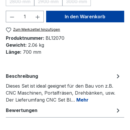
2800 mm
2900 mm
3000 mm
(Diese Option ist zurzeit nicht verfügbar.)
(Diese Option ist zurzeit nicht verfügbar.)
(Diese Option ist zurzeit nic
Produkt Anzahl: Gib den gewünschten We
In den Warenkorb
Zum Merkzettel hinzufügen
Produktnummer:
BL12070
Gewicht:
2.06 kg
Länge:
700 mm
Beschreibung
Dieses Set ist ideal geeignet für den Bau von z.B.
CNC Maschinen, Portalfräsen, Drehbänken, usw.
Der Lieferumfang CNC Set Bl…
Mehr
Bewertungen