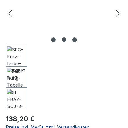
Regulärer Preis:
138,20 €
Preise inkl. MwSt. zzgl. Versandkosten