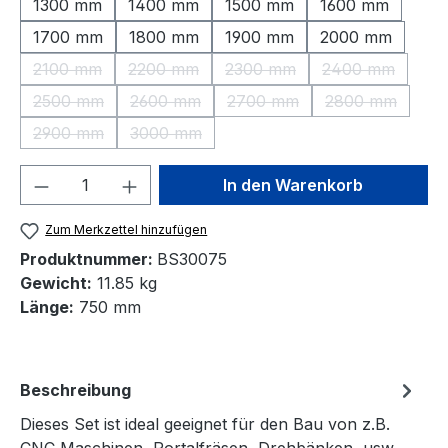
1300 mm
1400 mm
1500 mm
1600 mm
1700 mm
1800 mm
1900 mm
2000 mm
2100 mm
2200 mm
2300 mm
2400 mm
(Diese Option ist zurzeit nicht verfügbar.)
(Diese Option ist zurzeit nicht verfügbar.)
(Diese Option ist zurzeit nic
(Diese Option 
2500 mm
2600 mm
2700 mm
2800 mm
(Diese Option ist zurzeit nicht verfügbar.)
(Diese Option ist zurzeit nicht verfügbar.)
(Diese Option ist zurzeit nic
(Diese Option 
2900 mm
3000 mm
(Diese Option ist zurzeit nicht verfügbar.)
(Diese Option ist zurzeit nicht verfügbar.)
Produkt Anzahl: Gib den gewünschten We
In den Warenkorb
Zum Merkzettel hinzufügen
Produktnummer:
BS30075
Gewicht:
11.85 kg
Länge:
750 mm
Beschreibung
Dieses Set ist ideal geeignet für den Bau von z.B.
CNC Maschinen, Portalfräsen, Drehbänken, usw.