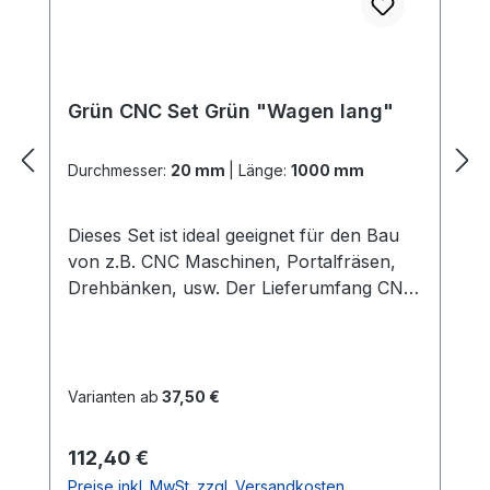
Grün CNC Set Grün "Wagen lang"
Durchmesser:
20 mm
|
Länge:
1000 mm
Dieses Set ist ideal geeignet für den Bau
von z.B. CNC Maschinen, Portalfräsen,
Drehbänken, usw. Der Lieferumfang CNC
Set Grün "Wagen lang": 2x
PräzisionswellenIn der gewählten Länge
und dem gewählten Durchmesser Härte =
60 HRC 2x ALU -
Varianten ab
37,50 €
WellenunterstützungenIn der gewählten
LängeGute Verarbeitung und Qualität
Regulärer Preis:
112,40 €
(dieses ist die stabilere
Preise inkl. MwSt. zzgl. Versandkosten