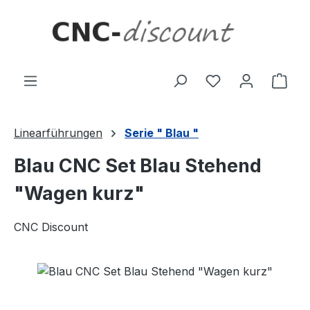
Zum Hauptinhalt springen
Ware
Linearführungen
Serie " Blau "
Blau CNC Set Blau Stehend
"Wagen kurz"
CNC Discount
Bildergalerie überspringen