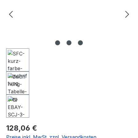
Regulärer Preis:
128,06 €
Preise inkl. MwSt. zzgl. Versandkosten