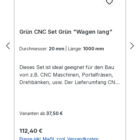
Grün CNC Set Grün "Wagen lang"
Durchmesser:
20 mm
|
Länge:
1000 mm
Dieses Set ist ideal geeignet für den Bau
von z.B. CNC Maschinen, Portalfräsen,
Drehbänken, usw. Der Lieferumfang CNC
Set Grün "Wagen lang": 2x
PräzisionswellenIn der gewählten Länge
und dem gewählten Durchmesser Härte =
60 HRC 2x ALU -
Varianten ab
37,50 €
WellenunterstützungenIn der gewählten
LängeGute Verarbeitung und Qualität
Regulärer Preis:
112,40 €
(dieses ist die stabilere
Preise inkl. MwSt. zzgl. Versandkosten