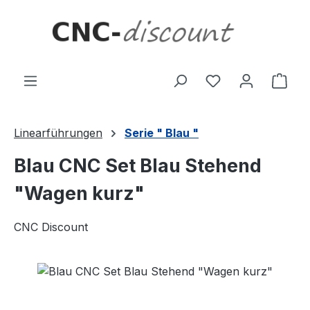
Zum Hauptinhalt springen
Ware
Linearführungen
Serie " Blau "
Blau CNC Set Blau Stehend
"Wagen kurz"
CNC Discount
Bildergalerie überspringen