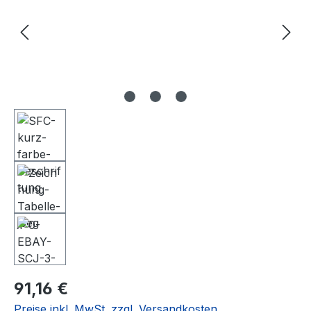
Regulärer Preis:
91,16 €
Preise inkl. MwSt. zzgl. Versandkosten