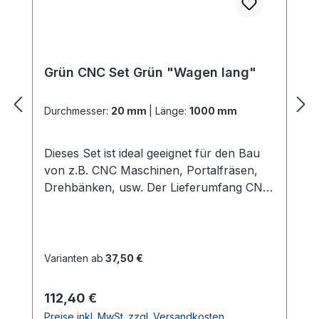
Grün CNC Set Grün "Wagen lang"
Durchmesser:
20 mm
|
Länge:
1000 mm
Dieses Set ist ideal geeignet für den Bau
von z.B. CNC Maschinen, Portalfräsen,
Drehbänken, usw. Der Lieferumfang CNC
Set Grün "Wagen lang": 2x
PräzisionswellenIn der gewählten Länge
und dem gewählten Durchmesser Härte =
60 HRC 2x ALU -
Varianten ab
37,50 €
WellenunterstützungenIn der gewählten
LängeGute Verarbeitung und Qualität
Regulärer Preis:
112,40 €
(dieses ist die stabilere
Preise inkl. MwSt. zzgl. Versandkosten