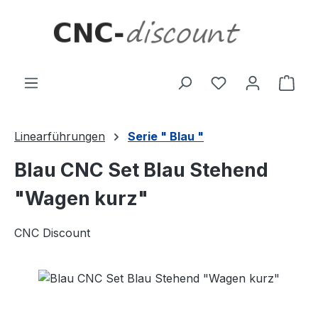
Zum Hauptinhalt springen
Ware
Linearführungen
Serie " Blau "
Blau CNC Set Blau Stehend
"Wagen kurz"
CNC Discount
Bildergalerie überspringen