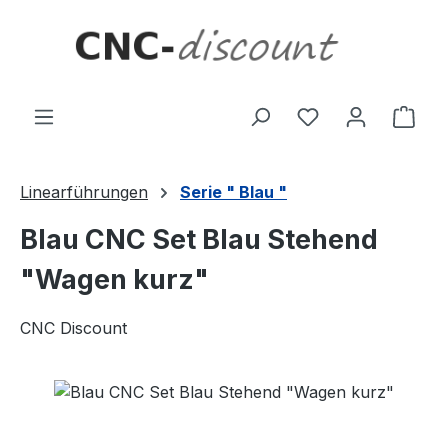
Zum Hauptinhalt springen
Ware
Linearführungen
Serie " Blau "
Blau CNC Set Blau Stehend
"Wagen kurz"
CNC Discount
Bildergalerie überspringen