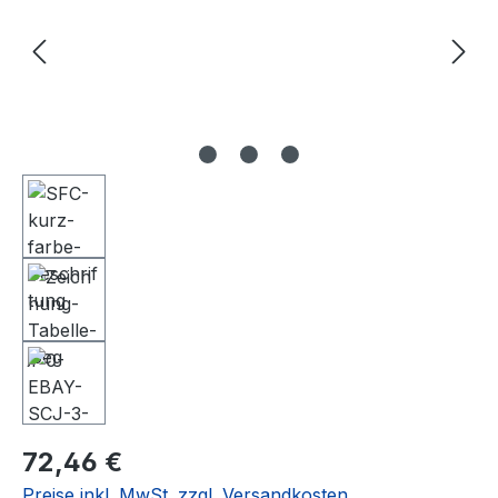
Regulärer Preis:
72,46 €
Preise inkl. MwSt. zzgl. Versandkosten