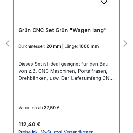
Grün CNC Set Grün "Wagen lang"
Durchmesser:
20 mm
|
Länge:
1000 mm
Dieses Set ist ideal geeignet für den Bau
von z.B. CNC Maschinen, Portalfräsen,
Drehbänken, usw. Der Lieferumfang CNC
Set Grün "Wagen lang": 2x
PräzisionswellenIn der gewählten Länge
und dem gewählten Durchmesser Härte =
60 HRC 2x ALU -
Varianten ab
37,50 €
WellenunterstützungenIn der gewählten
LängeGute Verarbeitung und Qualität
Regulärer Preis:
112,40 €
(dieses ist die stabilere
Preise inkl. MwSt. zzgl. Versandkosten