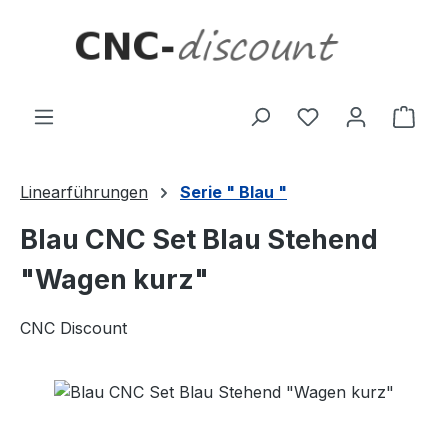
Zum Hauptinhalt springen
Ware
Linearführungen
Serie " Blau "
Blau CNC Set Blau Stehend
"Wagen kurz"
CNC Discount
Bildergalerie überspringen