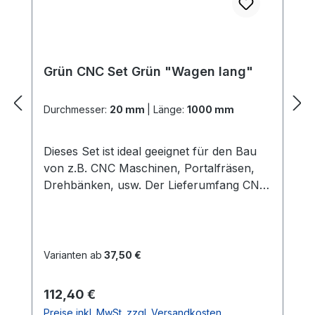
Grün CNC Set Grün "Wagen lang"
Durchmesser:
20 mm
|
Länge:
1000 mm
Dieses Set ist ideal geeignet für den Bau
von z.B. CNC Maschinen, Portalfräsen,
Drehbänken, usw. Der Lieferumfang CNC
Set Grün "Wagen lang": 2x
PräzisionswellenIn der gewählten Länge
und dem gewählten Durchmesser Härte =
60 HRC 2x ALU -
Varianten ab
37,50 €
WellenunterstützungenIn der gewählten
LängeGute Verarbeitung und Qualität
Regulärer Preis:
112,40 €
(dieses ist die stabilere
Preise inkl. MwSt. zzgl. Versandkosten