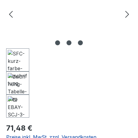
Regulärer Preis:
71,48 €
Preise inkl. MwSt. zzgl. Versandkosten