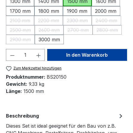
1300 mm
1400 mm
1500 mm
1600 mm
1700 mm
1800 mm
1900 mm
2000 mm
2100 mm
2200 mm
2300 mm
2400 mm
(Diese Option ist zurzeit nicht verfügbar.)
(Diese Option ist zurzeit nicht verfügbar.)
(Diese Option ist zurzeit nic
(Diese Option 
2500 mm
2600 mm
2700 mm
2800 mm
(Diese Option ist zurzeit nicht verfügbar.)
(Diese Option ist zurzeit nicht verfügbar.)
(Diese Option ist zurzeit nic
(Diese Option 
2900 mm
3000 mm
(Diese Option ist zurzeit nicht verfügbar.)
Produkt Anzahl: Gib den gewünschten We
In den Warenkorb
Zum Merkzettel hinzufügen
Produktnummer:
BS20150
Gewicht:
9.33 kg
Länge:
1500 mm
Beschreibung
Dieses Set ist ideal geeignet für den Bau von z.B.
CNC Maschinen, Portalfräsen, Drehbänken, usw.