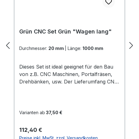
Grün CNC Set Grün "Wagen lang"
Durchmesser:
20 mm
|
Länge:
1000 mm
Dieses Set ist ideal geeignet für den Bau
von z.B. CNC Maschinen, Portalfräsen,
Drehbänken, usw. Der Lieferumfang CNC
Set Grün "Wagen lang": 2x
PräzisionswellenIn der gewählten Länge
und dem gewählten Durchmesser Härte =
60 HRC 2x ALU -
Varianten ab
37,50 €
WellenunterstützungenIn der gewählten
LängeGute Verarbeitung und Qualität
Regulärer Preis:
112,40 €
(dieses ist die stabilere
Preise inkl. MwSt. zzgl. Versandkosten