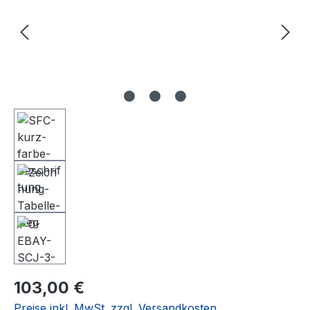
Regulärer Preis:
103,00 €
Preise inkl. MwSt. zzgl. Versandkosten