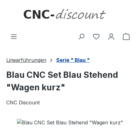
Zum Hauptinhalt springen
Ware
Linearführungen
Serie " Blau "
Blau CNC Set Blau Stehend
"Wagen kurz"
CNC Discount
Bildergalerie überspringen