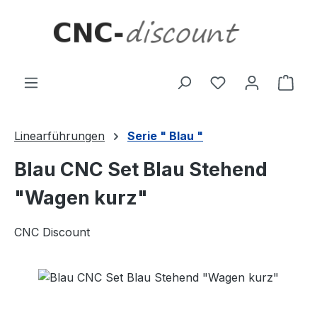
Zum Hauptinhalt springen
Ware
Linearführungen
Serie " Blau "
Blau CNC Set Blau Stehend
"Wagen kurz"
CNC Discount
Bildergalerie überspringen