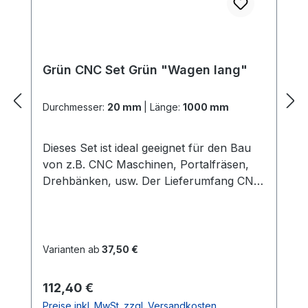
Grün CNC Set Grün "Wagen lang"
Durchmesser:
20 mm
|
Länge:
1000 mm
Dieses Set ist ideal geeignet für den Bau
von z.B. CNC Maschinen, Portalfräsen,
Drehbänken, usw. Der Lieferumfang CNC
Set Grün "Wagen lang": 2x
PräzisionswellenIn der gewählten Länge
und dem gewählten Durchmesser Härte =
60 HRC 2x ALU -
Varianten ab
37,50 €
WellenunterstützungenIn der gewählten
LängeGute Verarbeitung und Qualität
Regulärer Preis:
112,40 €
(dieses ist die stabilere
Preise inkl. MwSt. zzgl. Versandkosten