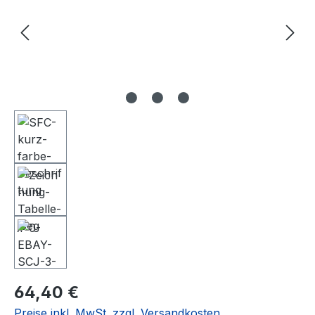
Regulärer Preis:
64,40 €
Preise inkl. MwSt. zzgl. Versandkosten