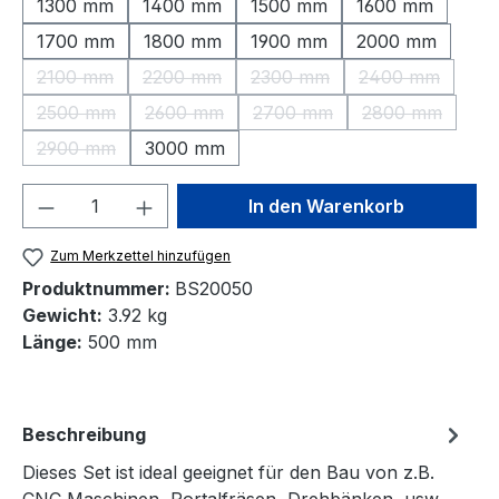
1300 mm
1400 mm
1500 mm
1600 mm
1700 mm
1800 mm
1900 mm
2000 mm
2100 mm
2200 mm
2300 mm
2400 mm
(Diese Option ist zurzeit nicht verfügbar.)
(Diese Option ist zurzeit nicht verfügbar.)
(Diese Option ist zurzeit nic
(Diese Option 
2500 mm
2600 mm
2700 mm
2800 mm
(Diese Option ist zurzeit nicht verfügbar.)
(Diese Option ist zurzeit nicht verfügbar.)
(Diese Option ist zurzeit nic
(Diese Option 
2900 mm
3000 mm
(Diese Option ist zurzeit nicht verfügbar.)
Produkt Anzahl: Gib den gewünschten We
In den Warenkorb
Zum Merkzettel hinzufügen
Produktnummer:
BS20050
Gewicht:
3.92 kg
Länge:
500 mm
Beschreibung
Dieses Set ist ideal geeignet für den Bau von z.B.
CNC Maschinen, Portalfräsen, Drehbänken, usw.