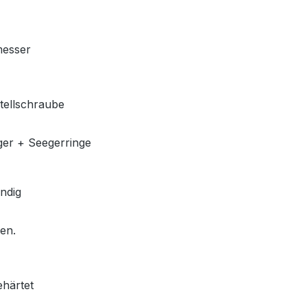
messer
stellschraube
ger + Seegerringe
ndig
len.
ehärtet