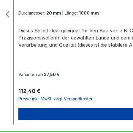
Durchmesser:
20 mm
|
Länge:
1000 mm
Dieses Set ist ideal geeignet für den Bau von z.B
PräzisionswellenIn der gewählten Länge und dem
Verarbeitung und Qualität (dieses ist die stabiler
SeegerringeAlle 4 Lager + Seegerringe sind schon
notwendig Zur Information:Alle Linearführu
Varianten ab
37,50 €
Regulärer Preis:
112,40 €
Preise inkl. MwSt. zzgl. Versandkosten