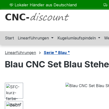
Lokaler Händler aus Deutschland
m Hauptinhalt springen
Zur Suche springen
Zur Hauptnavigation springen
Start
Linearführungen
Kugelumlaufspindeln
We
Linearführungen
Serie " Blau "
Blau CNC Set Blau Steh
Bildergalerie überspringen