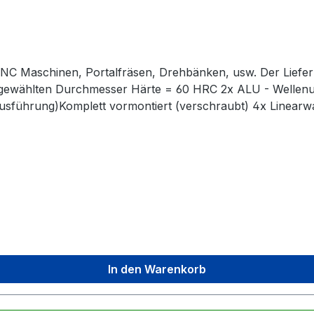
. CNC Maschinen, Portalfräsen, Drehbänken, usw. Der Liefe
 gewählten Durchmesser Härte = 60 HRC 2x ALU - Wellenu
e Ausführung)Komplett vormontiert (verschraubt) 4x Linearw
 vormontiertKein zusätzliches Einpressen der Lager notwe
ngen sind verchromt und oberflächengehärtet
In den Warenkorb