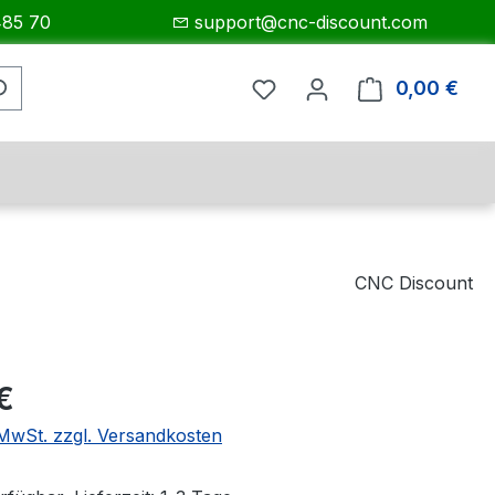
485 70
support@cnc-discount.com
0,00 €
Ware
CNC Discount
eis:
€
. MwSt. zzgl. Versandkosten