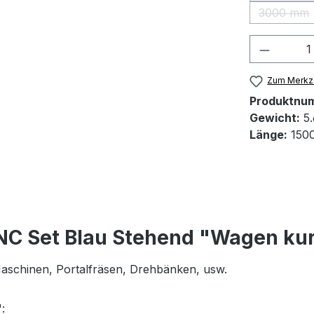
3000 mm
(Diese 
Produkt
Zum Merkze
Produktnu
Gewicht:
5.
Länge:
150
NC Set Blau Stehend "Wagen ku
 Maschinen, Portalfräsen, Drehbänken, usw.
: