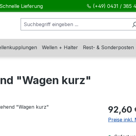
Schnelle Lieferung
(+49) 0431 / 385 
llenkupplungen
Wellen + Halter
Rest- & Sonderposten
end "Wagen kurz"
Regulärer Pr
92,60 
Preise inkl