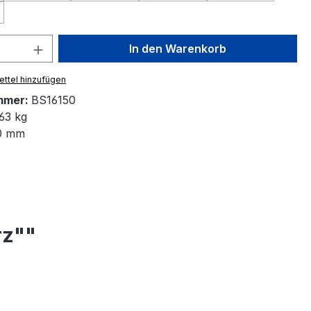
Option ist zurzeit nicht verfügbar.)
 Anzahl: Gib den gewünschten Wert ein 
In den Warenkorb
ttel hinzufügen
mmer:
BS16150
63 kg
0 mm
rz""