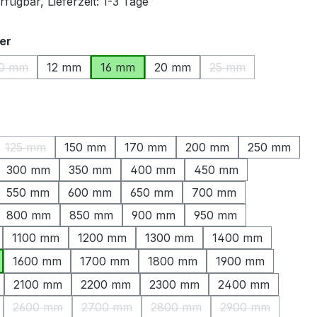
fügbar, Lieferzeit: 1-3 Tage
auswählen
er
0 mm
12 mm
16 mm
20 mm
25 mm
(Diese Option ist zurzeit nicht verfügbar.)
(Diese Option ist zu
ählen
125 mm
150 mm
170 mm
200 mm
250 mm
ption ist zurzeit nicht verfügbar.)
(Diese Option ist zurzeit nicht verfügbar.)
300 mm
350 mm
400 mm
450 mm
550 mm
600 mm
650 mm
700 mm
800 mm
850 mm
900 mm
950 mm
1100 mm
1200 mm
1300 mm
1400 mm
1600 mm
1700 mm
1800 mm
1900 mm
2100 mm
2200 mm
2300 mm
2400 mm
2600 mm
2700 mm
2800 mm
2900 mm
Option ist zurzeit nicht verfügbar.)
(Diese Option ist zurzeit nicht verfügbar.)
(Diese Option ist zurzeit nicht verfügbar.)
(Diese Option ist zurzeit nicht
(Diese Option is