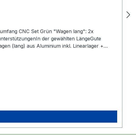
rumfang CNC Set Grün "Wagen lang": 2x
nterstützungenIn der gewählten LängeGute
agen (lang) aus Aluminium inkl. Linearlager +
ndigKein zusätzliches Anbringen der Seegerringe