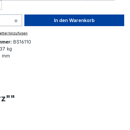
Option ist zurzeit nicht verfügbar.)
 Anzahl: Gib den gewünschten Wert ein 
In den Warenkorb
ttel hinzufügen
mmer:
BS16110
37 kg
0 mm
rz""