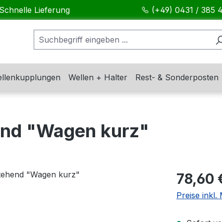
Schnelle Lieferung
(+49) 0431 / 385 
llenkupplungen
Wellen + Halter
Rest- & Sonderposten
end "Wagen kurz"
Regulärer Pr
78,60 
Preise inkl