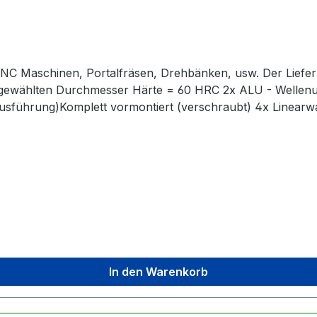
. CNC Maschinen, Portalfräsen, Drehbänken, usw. Der Liefe
 gewählten Durchmesser Härte = 60 HRC 2x ALU - Wellenu
e Ausführung)Komplett vormontiert (verschraubt) 4x Linearw
 vormontiertKein zusätzliches Einpressen der Lager notwe
ngen sind verchromt und oberflächengehärtet
In den Warenkorb