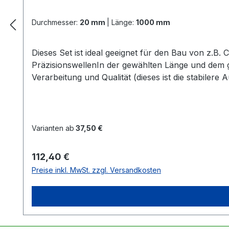
Durchmesser:
20 mm
|
Länge:
1000 mm
Dieses Set ist ideal geeignet für den Bau von z.B
PräzisionswellenIn der gewählten Länge und dem
Verarbeitung und Qualität (dieses ist die stabiler
SeegerringeAlle 4 Lager + Seegerringe sind schon
notwendig Zur Information:Alle Linearführu
Varianten ab
37,50 €
Regulärer Preis:
112,40 €
Preise inkl. MwSt. zzgl. Versandkosten