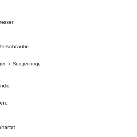
messer
stellschraube
ger + Seegerringe
ndig
len.
ehärtet