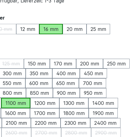
fügbar, Lieferzeit: 1-3 Tage
auswählen
er
0 mm
12 mm
16 mm
20 mm
25 mm
(Diese Option ist zurzeit nicht verfügbar.)
ählen
125 mm
150 mm
170 mm
200 mm
250 mm
ption ist zurzeit nicht verfügbar.)
(Diese Option ist zurzeit nicht verfügbar.)
300 mm
350 mm
400 mm
450 mm
550 mm
600 mm
650 mm
700 mm
800 mm
850 mm
900 mm
950 mm
1100 mm
1200 mm
1300 mm
1400 mm
1600 mm
1700 mm
1800 mm
1900 mm
2100 mm
2200 mm
2300 mm
2400 mm
2600 mm
2700 mm
2800 mm
2900 mm
Option ist zurzeit nicht verfügbar.)
(Diese Option ist zurzeit nicht verfügbar.)
(Diese Option ist zurzeit nicht verfügbar.)
(Diese Option ist zurzeit nicht
(Diese Option is