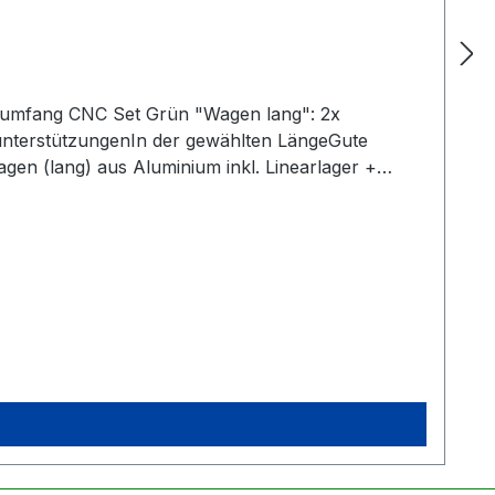
rumfang CNC Set Grün "Wagen lang": 2x
nterstützungenIn der gewählten LängeGute
agen (lang) aus Aluminium inkl. Linearlager +
ndigKein zusätzliches Anbringen der Seegerringe