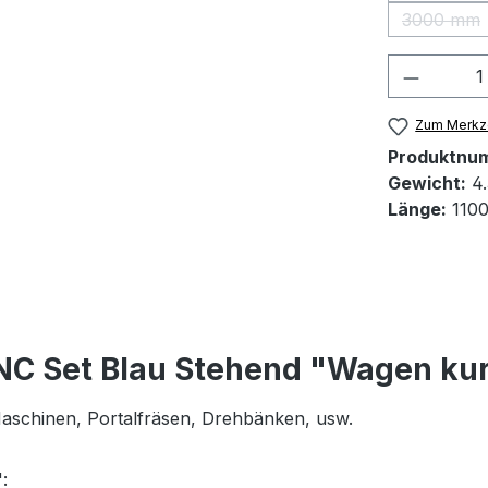
3000 mm
(Diese 
Produkt
Zum Merkze
Produktnu
Gewicht:
4.
Länge:
110
NC Set Blau Stehend "Wagen ku
 Maschinen, Portalfräsen, Drehbänken, usw.
: