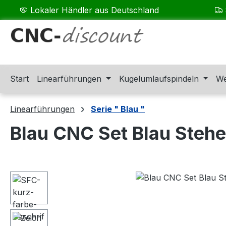
Lokaler Händler aus Deutschland
m Hauptinhalt springen
Zur Suche springen
Zur Hauptnavigation springen
Start
Linearführungen
Kugelumlaufspindeln
We
Linearführungen
Serie " Blau "
Blau CNC Set Blau Steh
Bildergalerie überspringen