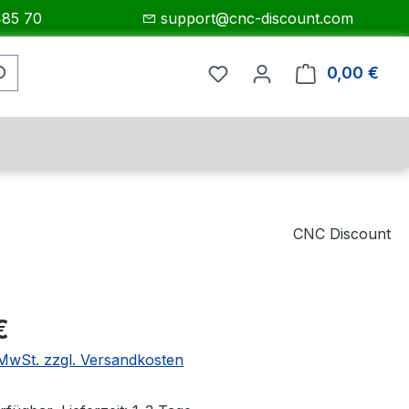
485 70
support@cnc-discount.com
0,00 €
Ware
CNC Discount
eis:
€
. MwSt. zzgl. Versandkosten