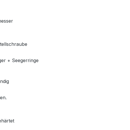
messer
stellschraube
ger + Seegerringe
ndig
len.
ehärtet