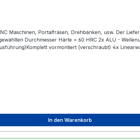
. CNC Maschinen, Portalfräsen, Drehbänken, usw. Der Liefe
 gewählten Durchmesser Härte = 60 HRC 2x ALU - Wellenu
e Ausführung)Komplett vormontiert (verschraubt) 4x Linearw
 vormontiertKein zusätzliches Einpressen der Lager notwe
ngen sind verchromt und oberflächengehärtet
In den Warenkorb