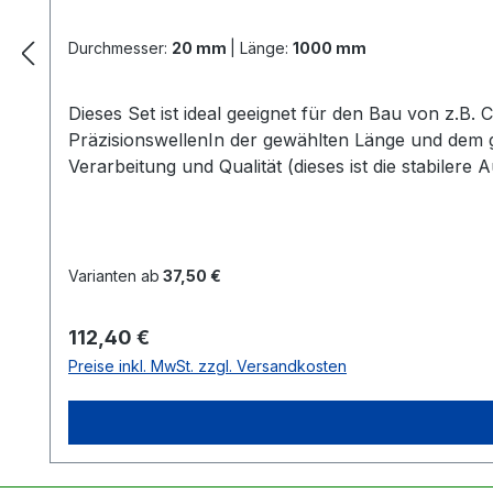
Durchmesser:
20 mm
|
Länge:
1000 mm
Dieses Set ist ideal geeignet für den Bau von z.B
PräzisionswellenIn der gewählten Länge und dem
Verarbeitung und Qualität (dieses ist die stabiler
SeegerringeAlle 4 Lager + Seegerringe sind schon
notwendig Zur Information:Alle Linearführu
Varianten ab
37,50 €
Regulärer Preis:
112,40 €
Preise inkl. MwSt. zzgl. Versandkosten