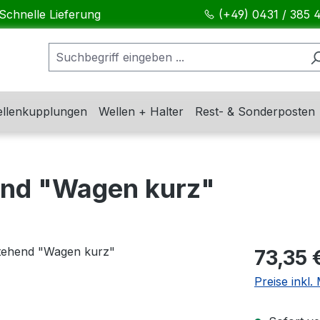
Schnelle Lieferung
(+49) 0431 / 385 
llenkupplungen
Wellen + Halter
Rest- & Sonderposten
end "Wagen kurz"
Regulärer Pr
73,35 
Preise inkl