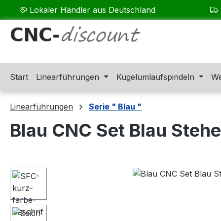
Lokaler Händler aus Deutschland
m Hauptinhalt springen
Zur Suche springen
Zur Hauptnavigation springen
Start
Linearführungen
Kugelumlaufspindeln
We
Linearführungen
Serie " Blau "
Blau CNC Set Blau Steh
Bildergalerie überspringen