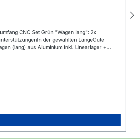
rumfang CNC Set Grün "Wagen lang": 2x
nterstützungenIn der gewählten LängeGute
agen (lang) aus Aluminium inkl. Linearlager +
ndigKein zusätzliches Anbringen der Seegerringe