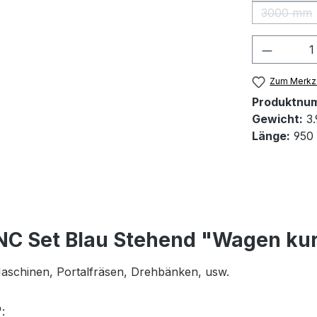
3000 mm
(Diese 
Produkt
Zum Merkze
Produktnu
Gewicht:
3.
Länge:
950
NC Set Blau Stehend "Wagen ku
 Maschinen, Portalfräsen, Drehbänken, usw.
: