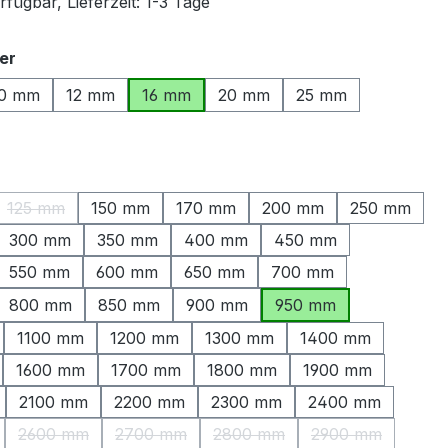
fügbar, Lieferzeit: 1-3 Tage
auswählen
er
0 mm
12 mm
16 mm
20 mm
25 mm
ählen
125 mm
150 mm
170 mm
200 mm
250 mm
ption ist zurzeit nicht verfügbar.)
(Diese Option ist zurzeit nicht verfügbar.)
300 mm
350 mm
400 mm
450 mm
550 mm
600 mm
650 mm
700 mm
800 mm
850 mm
900 mm
950 mm
1100 mm
1200 mm
1300 mm
1400 mm
1600 mm
1700 mm
1800 mm
1900 mm
2100 mm
2200 mm
2300 mm
2400 mm
2600 mm
2700 mm
2800 mm
2900 mm
Option ist zurzeit nicht verfügbar.)
(Diese Option ist zurzeit nicht verfügbar.)
(Diese Option ist zurzeit nicht verfügbar.)
(Diese Option ist zurzeit nicht
(Diese Option is