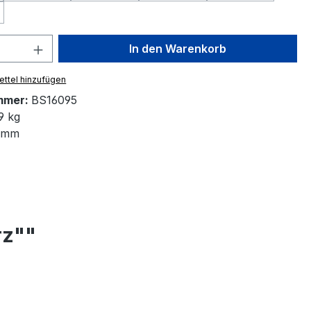
Option ist zurzeit nicht verfügbar.)
 Anzahl: Gib den gewünschten Wert ein 
In den Warenkorb
ttel hinzufügen
mmer:
BS16095
9 kg
 mm
rz""