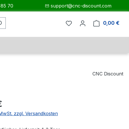
485 70
support@cnc-discount.com
0,00 €
Ware
CNC Discount
eis:
€
. MwSt. zzgl. Versandkosten