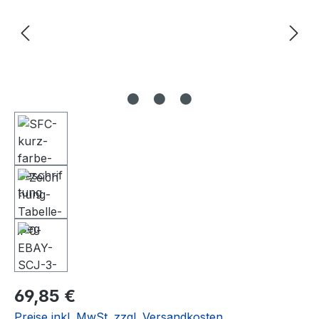
Regulärer Preis:
69,85 €
Preise inkl. MwSt. zzgl. Versandkosten