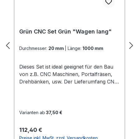
Grün CNC Set Grün "Wagen lang"
Durchmesser:
20 mm
|
Länge:
1000 mm
Dieses Set ist ideal geeignet für den Bau
von z.B. CNC Maschinen, Portalfräsen,
Drehbänken, usw. Der Lieferumfang CNC
Set Grün "Wagen lang": 2x
PräzisionswellenIn der gewählten Länge
und dem gewählten Durchmesser Härte =
60 HRC 2x ALU -
Varianten ab
37,50 €
WellenunterstützungenIn der gewählten
LängeGute Verarbeitung und Qualität
Regulärer Preis:
112,40 €
(dieses ist die stabilere
Preise inkl. MwSt. zzgl. Versandkosten