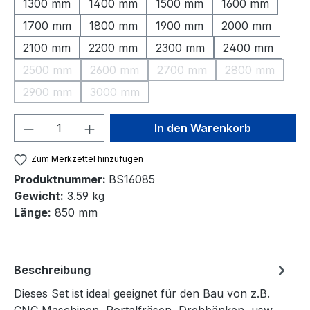
1300 mm
1400 mm
1500 mm
1600 mm
1700 mm
1800 mm
1900 mm
2000 mm
2100 mm
2200 mm
2300 mm
2400 mm
2500 mm
2600 mm
2700 mm
2800 mm
(Diese Option ist zurzeit nicht verfügbar.)
(Diese Option ist zurzeit nicht verfügbar.)
(Diese Option ist zurzeit nic
(Diese Option 
2900 mm
3000 mm
(Diese Option ist zurzeit nicht verfügbar.)
(Diese Option ist zurzeit nicht verfügbar.)
Produkt Anzahl: Gib den gewünschten We
In den Warenkorb
Zum Merkzettel hinzufügen
Produktnummer:
BS16085
Gewicht:
3.59 kg
Länge:
850 mm
Beschreibung
Dieses Set ist ideal geeignet für den Bau von z.B.
CNC Maschinen, Portalfräsen, Drehbänken, usw.