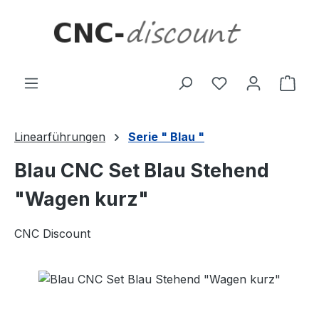
Zum Hauptinhalt springen
Ware
Linearführungen
Serie " Blau "
Blau CNC Set Blau Stehend
"Wagen kurz"
CNC Discount
Bildergalerie überspringen