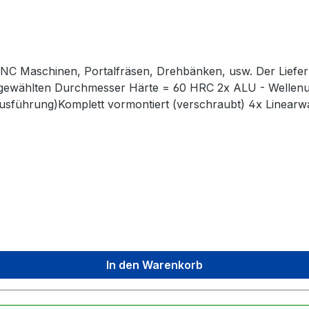
. CNC Maschinen, Portalfräsen, Drehbänken, usw. Der Liefe
 gewählten Durchmesser Härte = 60 HRC 2x ALU - Wellenu
e Ausführung)Komplett vormontiert (verschraubt) 4x Linearw
 vormontiertKein zusätzliches Einpressen der Lager notwe
ngen sind verchromt und oberflächengehärtet
In den Warenkorb