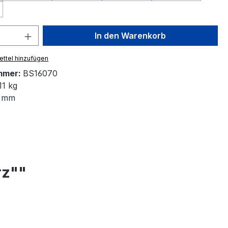
Option ist zurzeit nicht verfügbar.)
 Anzahl: Gib den gewünschten Wert ein 
In den Warenkorb
ttel hinzufügen
mmer:
BS16070
11 kg
 mm
rz""