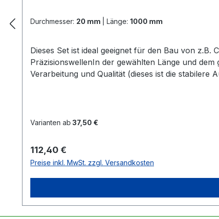
Durchmesser:
20 mm
|
Länge:
1000 mm
Dieses Set ist ideal geeignet für den Bau von z.B
PräzisionswellenIn der gewählten Länge und dem
Verarbeitung und Qualität (dieses ist die stabiler
SeegerringeAlle 4 Lager + Seegerringe sind schon
notwendig Zur Information:Alle Linearführu
Varianten ab
37,50 €
Regulärer Preis:
112,40 €
Preise inkl. MwSt. zzgl. Versandkosten