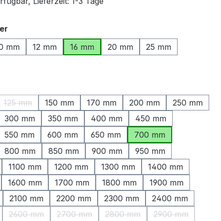
fügbar, Lieferzeit: 1-3 Tage
auswählen
er
0 mm
12 mm
16 mm
20 mm
25 mm
ählen
125 mm
150 mm
170 mm
200 mm
250 mm
ption ist zurzeit nicht verfügbar.)
(Diese Option ist zurzeit nicht verfügbar.)
300 mm
350 mm
400 mm
450 mm
550 mm
600 mm
650 mm
700 mm
800 mm
850 mm
900 mm
950 mm
1100 mm
1200 mm
1300 mm
1400 mm
1600 mm
1700 mm
1800 mm
1900 mm
2100 mm
2200 mm
2300 mm
2400 mm
2600 mm
2700 mm
2800 mm
2900 mm
Option ist zurzeit nicht verfügbar.)
(Diese Option ist zurzeit nicht verfügbar.)
(Diese Option ist zurzeit nicht verfügbar.)
(Diese Option ist zurzeit nicht
(Diese Option is