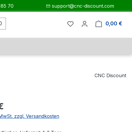
485 70
support@cnc-discount.com
0,00 €
Ware
CNC Discount
eis:
€
. MwSt. zzgl. Versandkosten