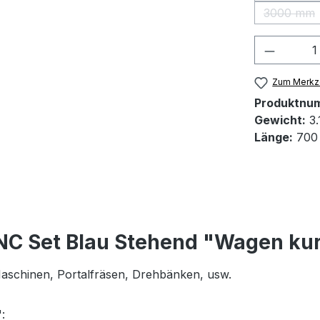
3000 mm
(Diese 
Produkt
Zum Merkze
Produktnu
Gewicht:
3.
Länge:
700
NC Set Blau Stehend "Wagen ku
 Maschinen, Portalfräsen, Drehbänken, usw.
: