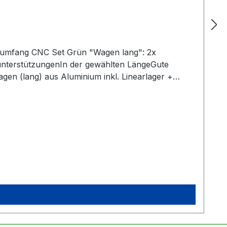
rumfang CNC Set Grün "Wagen lang": 2x
nterstützungenIn der gewählten LängeGute
agen (lang) aus Aluminium inkl. Linearlager +
ndigKein zusätzliches Anbringen der Seegerringe