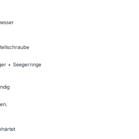
messer
stellschraube
ger + Seegerringe
ndig
len.
ehärtet