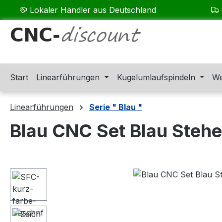
Lokaler Händler aus Deutschland
m Hauptinhalt springen
Zur Suche springen
Zur Hauptnavigation springen
Start
Linearführungen
Kugelumlaufspindeln
We
Linearführungen
Serie " Blau "
Blau CNC Set Blau Steh
Bildergalerie überspringen