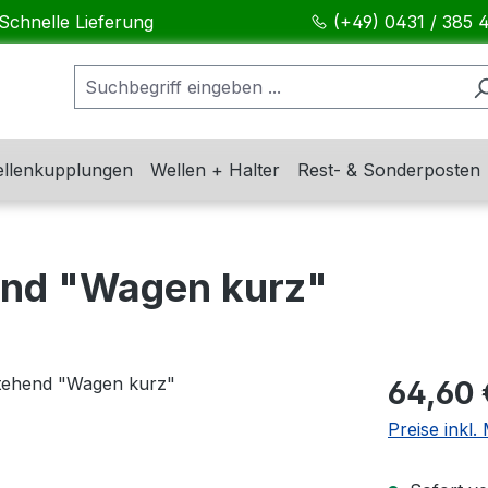
Schnelle Lieferung
(+49) 0431 / 385 
llenkupplungen
Wellen + Halter
Rest- & Sonderposten
end "Wagen kurz"
Regulärer Pr
64,60 
Preise inkl