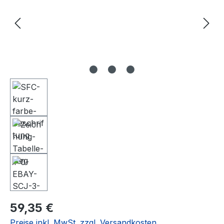
Regulärer Preis:
59,35 €
Preise inkl. MwSt. zzgl. Versandkosten