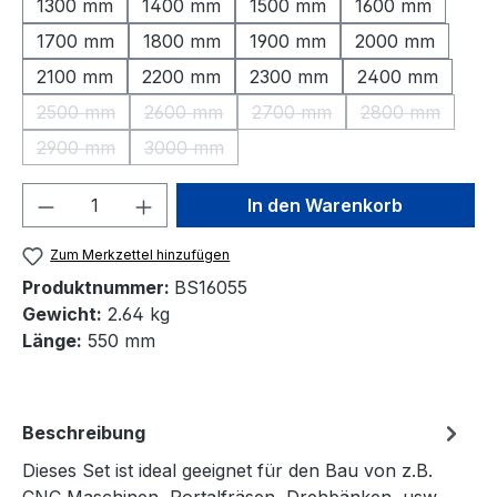
1300 mm
1400 mm
1500 mm
1600 mm
1700 mm
1800 mm
1900 mm
2000 mm
2100 mm
2200 mm
2300 mm
2400 mm
2500 mm
2600 mm
2700 mm
2800 mm
(Diese Option ist zurzeit nicht verfügbar.)
(Diese Option ist zurzeit nicht verfügbar.)
(Diese Option ist zurzeit nic
(Diese Option 
2900 mm
3000 mm
(Diese Option ist zurzeit nicht verfügbar.)
(Diese Option ist zurzeit nicht verfügbar.)
Produkt Anzahl: Gib den gewünschten We
In den Warenkorb
Zum Merkzettel hinzufügen
Produktnummer:
BS16055
Gewicht:
2.64 kg
Länge:
550 mm
Beschreibung
Dieses Set ist ideal geeignet für den Bau von z.B.
CNC Maschinen, Portalfräsen, Drehbänken, usw.