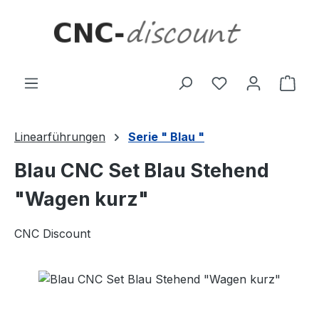
Zum Hauptinhalt springen
Ware
Linearführungen
Serie " Blau "
Blau CNC Set Blau Stehend
"Wagen kurz"
CNC Discount
Bildergalerie überspringen