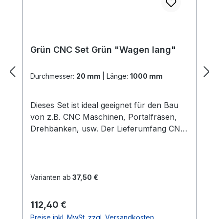
Grün CNC Set Grün "Wagen lang"
Durchmesser:
20 mm
|
Länge:
1000 mm
Dieses Set ist ideal geeignet für den Bau
von z.B. CNC Maschinen, Portalfräsen,
Drehbänken, usw. Der Lieferumfang CNC
Set Grün "Wagen lang": 2x
PräzisionswellenIn der gewählten Länge
und dem gewählten Durchmesser Härte =
60 HRC 2x ALU -
Varianten ab
37,50 €
WellenunterstützungenIn der gewählten
LängeGute Verarbeitung und Qualität
Regulärer Preis:
112,40 €
(dieses ist die stabilere
Preise inkl. MwSt. zzgl. Versandkosten