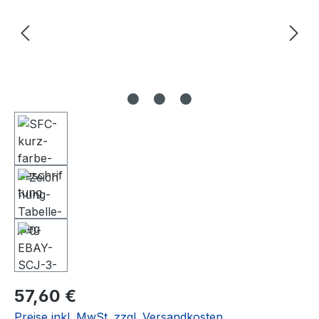
Regulärer Preis:
57,60 €
Preise inkl. MwSt. zzgl. Versandkosten