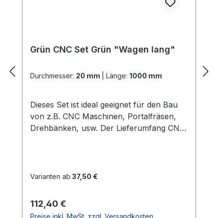
Grün CNC Set Grün "Wagen lang"
Durchmesser:
20 mm
|
Länge:
1000 mm
Dieses Set ist ideal geeignet für den Bau
von z.B. CNC Maschinen, Portalfräsen,
Drehbänken, usw. Der Lieferumfang CNC
Set Grün "Wagen lang": 2x
PräzisionswellenIn der gewählten Länge
und dem gewählten Durchmesser Härte =
60 HRC 2x ALU -
Varianten ab
37,50 €
WellenunterstützungenIn der gewählten
LängeGute Verarbeitung und Qualität
Regulärer Preis:
112,40 €
(dieses ist die stabilere
Preise inkl. MwSt. zzgl. Versandkosten