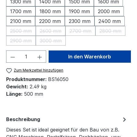
1300 mm
1400 mm
1500 mm
1600 mm
1700 mm
1800 mm
1900 mm
2000 mm
2100 mm
2200 mm
2300 mm
2400 mm
2500 mm
2600 mm
2700 mm
2800 mm
(Diese Option ist zurzeit nicht verfügbar.)
(Diese Option ist zurzeit nicht verfügbar.)
(Diese Option ist zurzeit nic
(Diese Option 
2900 mm
3000 mm
(Diese Option ist zurzeit nicht verfügbar.)
(Diese Option ist zurzeit nicht verfügbar.)
Produkt Anzahl: Gib den gewünschten We
In den Warenkorb
Zum Merkzettel hinzufügen
Produktnummer:
BS16050
Gewicht:
2.49 kg
Länge:
500 mm
Beschreibung
Dieses Set ist ideal geeignet für den Bau von z.B.
CNC Maschinen, Portalfräsen, Drehbänken, usw.