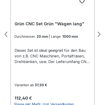
Grün CNC Set Grün "Wagen lang"
Durchmesser:
20 mm
|
Länge:
1000 mm
Dieses Set ist ideal geeignet für den Bau
von z.B. CNC Maschinen, Portalfräsen,
Drehbänken, usw. Der Lieferumfang CNC
Set Grün "Wagen lang": 2x
PräzisionswellenIn der gewählten Länge
und dem gewählten Durchmesser Härte =
60 HRC 2x ALU -
Varianten ab
37,50 €
WellenunterstützungenIn der gewählten
LängeGute Verarbeitung und Qualität
Regulärer Preis:
112,40 €
(dieses ist die stabilere
Preise inkl. MwSt. zzgl. Versandkosten