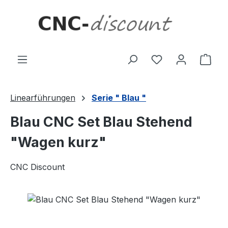
Zum Hauptinhalt springen
Ware
Linearführungen
Serie " Blau "
Blau CNC Set Blau Stehend
"Wagen kurz"
CNC Discount
Bildergalerie überspringen