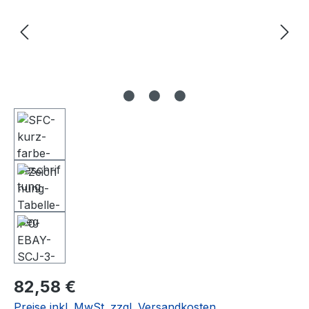
Regulärer Preis:
82,58 €
Preise inkl. MwSt. zzgl. Versandkosten