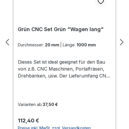
Grün CNC Set Grün "Wagen lang"
Durchmesser:
20 mm
|
Länge:
1000 mm
Dieses Set ist ideal geeignet für den Bau
von z.B. CNC Maschinen, Portalfräsen,
Drehbänken, usw. Der Lieferumfang CNC
Set Grün "Wagen lang": 2x
PräzisionswellenIn der gewählten Länge
und dem gewählten Durchmesser Härte =
60 HRC 2x ALU -
Varianten ab
37,50 €
WellenunterstützungenIn der gewählten
LängeGute Verarbeitung und Qualität
Regulärer Preis:
112,40 €
(dieses ist die stabilere
Preise inkl. MwSt. zzgl. Versandkosten