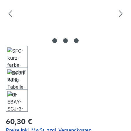
Regulärer Preis:
60,30 €
Preise inkl. MwSt. zzgl. Versandkosten