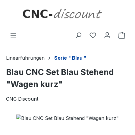
Zum Hauptinhalt springen
Ware
Linearführungen
Serie " Blau "
Blau CNC Set Blau Stehend
"Wagen kurz"
CNC Discount
Bildergalerie überspringen