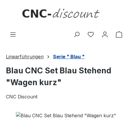
Zum Hauptinhalt springen
Ware
Linearführungen
Serie " Blau "
Blau CNC Set Blau Stehend
"Wagen kurz"
CNC Discount
Bildergalerie überspringen