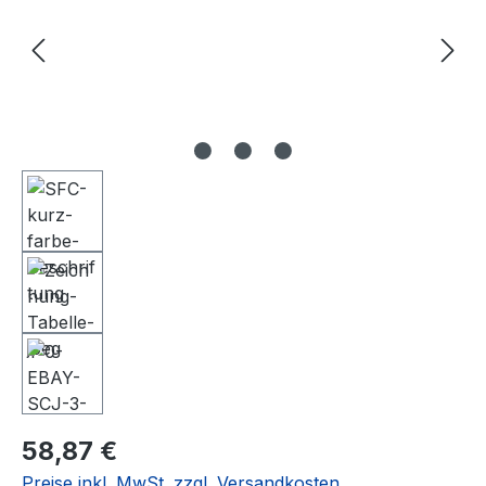
Regulärer Preis:
58,87 €
Preise inkl. MwSt. zzgl. Versandkosten