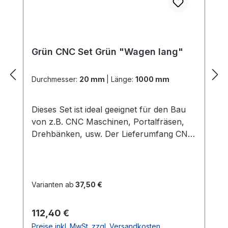
Grün CNC Set Grün "Wagen lang"
Durchmesser:
20 mm
|
Länge:
1000 mm
Dieses Set ist ideal geeignet für den Bau
von z.B. CNC Maschinen, Portalfräsen,
Drehbänken, usw. Der Lieferumfang CNC
Set Grün "Wagen lang": 2x
PräzisionswellenIn der gewählten Länge
und dem gewählten Durchmesser Härte =
60 HRC 2x ALU -
Varianten ab
37,50 €
WellenunterstützungenIn der gewählten
LängeGute Verarbeitung und Qualität
Regulärer Preis:
112,40 €
(dieses ist die stabilere
Preise inkl. MwSt. zzgl. Versandkosten